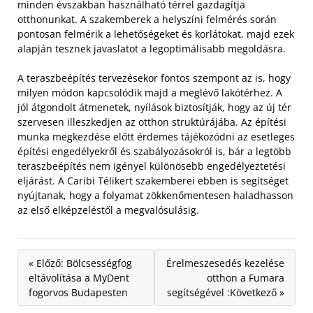
minden évszakban használható térrel gazdagítja
otthonunkat. A szakemberek a helyszíni felmérés során
pontosan felmérik a lehetőségeket és korlátokat, majd ezek
alapján tesznek javaslatot a legoptimálisabb megoldásra.
A teraszbeépítés tervezésekor fontos szempont az is, hogy
milyen módon kapcsolódik majd a meglévő lakótérhez. A
jól átgondolt átmenetek, nyílások biztosítják, hogy az új tér
szervesen illeszkedjen az otthon struktúrájába. Az építési
munka megkezdése előtt érdemes tájékozódni az esetleges
építési engedélyekről és szabályozásokról is, bár a legtöbb
teraszbeépítés nem igényel különösebb engedélyeztetési
eljárást. A Caribi Télikert szakemberei ebben is segítséget
nyújtanak, hogy a folyamat zökkenőmentesen haladhasson
az első elképzeléstől a megvalósulásig.
« Előző: Bölcsességfog
Érelmeszesedés kezelése
eltávolítása a MyDent
otthon a Fumara
fogorvos Budapesten
segítségével :Következő »