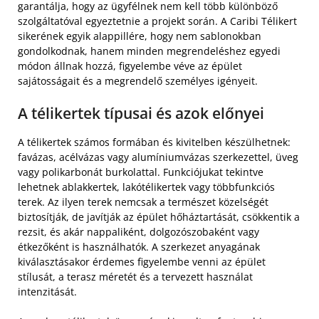
garantálja, hogy az ügyfélnek nem kell több különböző
szolgáltatóval egyeztetnie a projekt során. A Caribi Télikert
sikerének egyik alappillére, hogy nem sablonokban
gondolkodnak, hanem minden megrendeléshez egyedi
módon állnak hozzá, figyelembe véve az épület
sajátosságait és a megrendelő személyes igényeit.
A télikertek típusai és azok előnyei
A télikertek számos formában és kivitelben készülhetnek:
favázas, acélvázas vagy alumíniumvázas szerkezettel, üveg
vagy polikarbonát burkolattal. Funkciójukat tekintve
lehetnek ablakkertek, lakótélikertek vagy többfunkciós
terek. Az ilyen terek nemcsak a természet közelségét
biztosítják, de javítják az épület hőháztartását, csökkentik a
rezsit, és akár nappaliként, dolgozószobaként vagy
étkezőként is használhatók. A szerkezet anyagának
kiválasztásakor érdemes figyelembe venni az épület
stílusát, a terasz méretét és a tervezett használat
intenzitását.