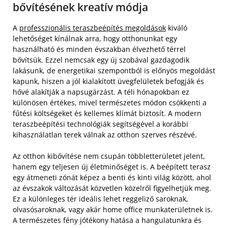
bővítésének kreatív módja
A
professzionális teraszbeépítés megoldások
kiváló
lehetőséget kínálnak arra, hogy otthonunkat egy
használható és minden évszakban élvezhető térrel
bővítsük. Ezzel nemcsak egy új szobával gazdagodik
lakásunk, de energetikai szempontból is előnyös megoldást
kapunk, hiszen a jól kialakított üvegfelületek befogják és
hővé alakítják a napsugárzást. A téli hónapokban ez
különösen értékes, mivel természetes módon csökkenti a
fűtési költségeket és kellemes klímát biztosít. A modern
teraszbeépítési technológiák segítségével a korábbi
kihasználatlan terek válnak az otthon szerves részévé.
Az otthon kibővítése nem csupán többletterületet jelent,
hanem egy teljesen új életminőséget is. A beépített terasz
egy átmeneti zónát képez a benti és kinti világ között, ahol
az évszakok változását közvetlen közelről figyelhetjük meg.
Ez a különleges tér ideális lehet reggeliző saroknak,
olvasósaroknak, vagy akár home office munkaterületnek is.
A természetes fény jótékony hatása a hangulatunkra és