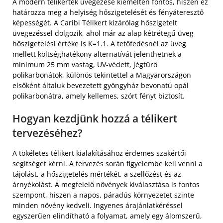
A modern télikertek üvegezése kiemelten fontos, hiszen ez
határozza meg a helyiség hőszigetelését és fényáteresztő
képességét. A Caribi Télikert kizárólag hőszigetelt
üvegezéssel dolgozik, ahol már az alap kétrétegű üveg
hőszigetelési értéke is K=1.1. A tetőfedésnél az üveg
mellett költséghatékony alternatívát jelenthetnek a
minimum 25 mm vastag, UV-védett, jégtűrő
polikarbonátok, különös tekintettel a Magyarországon
elsőként általuk bevezetett gyöngyház bevonatú opál
polikarbonátra, amely kellemes, szórt fényt biztosít.
Hogyan kezdjünk hozzá a télikert
tervezéséhez?
A tökéletes télikert kialakításához érdemes szakértői
segítséget kérni. A tervezés során figyelembe kell venni a
tájolást, a hőszigetelés mértékét, a szellőzést és az
árnyékolást. A megfelelő növények kiválasztása is fontos
szempont, hiszen a napos, páradús környezetet szinte
minden növény kedveli. Ingyenes árajánlatkéréssel
egyszerűen elindítható a folyamat, amely egy álomszerű,