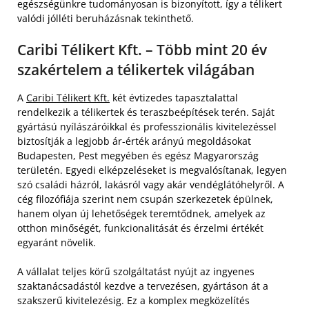
egészségünkre tudományosan is bizonyított, így a télikert
valódi jólléti beruházásnak tekinthető.
Caribi Télikert Kft. – Több mint 20 év
szakértelem a télikertek világában
A
Caribi Télikert Kft.
két évtizedes tapasztalattal
rendelkezik a télikertek és teraszbeépítések terén. Saját
gyártású nyílászáróikkal és professzionális kivitelezéssel
biztosítják a legjobb ár-érték arányú megoldásokat
Budapesten, Pest megyében és egész Magyarország
területén. Egyedi elképzeléseket is megvalósítanak, legyen
szó családi házról, lakásról vagy akár vendéglátóhelyről. A
cég filozófiája szerint nem csupán szerkezetek épülnek,
hanem olyan új lehetőségek teremtődnek, amelyek az
otthon minőségét, funkcionalitását és érzelmi értékét
egyaránt növelik.
A vállalat teljes körű szolgáltatást nyújt az ingyenes
szaktanácsadástól kezdve a tervezésen, gyártáson át a
szakszerű kivitelezésig. Ez a komplex megközelítés