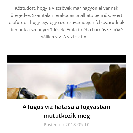
Köztudott, hogy a vízcsövek már nagyon el vannak
öregedve. Számtalan lerakódás található bennük, ezért
előfordul, hogy egy-egy üzemzavar idején felkavarodnak
bennük a szennyeződések. Emiatt néha barnás színűvé
válik a víz. A víztisztítók…
A lúgos víz hatása a fogyásban
mutatkozik meg
Posted on 2018-05-10