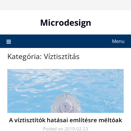
Skip
to
content
Microdesign
Menu
Kategória:
Víztisztítás
A víztisztítók hatásai említésre méltóak
Posted on 2019-02-23