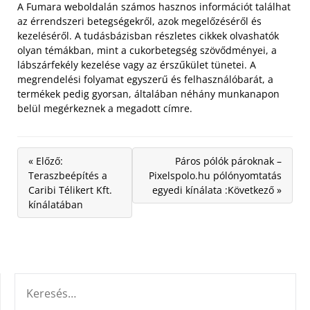
A Fumara weboldalán számos hasznos információt találhat
az érrendszeri betegségekről, azok megelőzéséről és
kezeléséről. A tudásbázisban részletes cikkek olvashatók
olyan témákban, mint a cukorbetegség szövődményei, a
lábszárfekély kezelése vagy az érszűkület tünetei. A
megrendelési folyamat egyszerű és felhasználóbarát, a
termékek pedig gyorsan, általában néhány munkanapon
belül megérkeznek a megadott címre.
« Előző:
Páros pólók pároknak –
Teraszbeépítés a
Pixelspolo.hu pólónyomtatás
Caribi Télikert Kft.
egyedi kínálata :Következő »
kínálatában
KERESÉS: