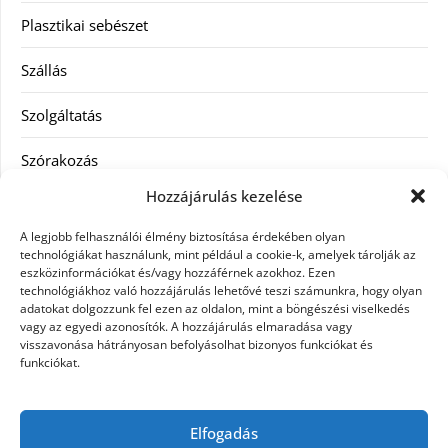
Plasztikai sebészet
Szállás
Szolgáltatás
Szórakozás
Hozzájárulás kezelése
Utazás
A legjobb felhasználói élmény biztosítása érdekében olyan
Vásárlás
technológiákat használunk, mint például a cookie-k, amelyek tárolják az
eszközinformációkat és/vagy hozzáférnek azokhoz. Ezen
technológiákhoz való hozzájárulás lehetővé teszi számunkra, hogy olyan
Víztisztítás
adatokat dolgozzunk fel ezen az oldalon, mint a böngészési viselkedés
vagy az egyedi azonosítók. A hozzájárulás elmaradása vagy
Webáruház
visszavonása hátrányosan befolyásolhat bizonyos funkciókat és
funkciókat.
Címkék
Elfogadás