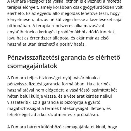
A Fumara Pezsgőkristályokkal otthon is élvezheti a mofetta
terápia előnyeit, amely korábban csak gyógyfürdőkben volt
elérhető. Ez az egyedülálló megoldás lehetővé teszi, hogy
kényelmesen, utazás nélkül végezhesse a kezeléseket saját
otthonában. A terápia rendszeres alkalmazásával
enyhülhetnek a keringési problémákból adódó tünetek,
javulhat az érrendszer állapota, és akár már az első
használat után érezhető a pozitív hatás.
Pénzvisszafizetési garancia és elérhető
csomagajánlatok
A Fumara teljes biztonságot nyújt vásárlóinak a
pénzvisszafizetési garancia formájában. Ha a termék
használatával nem elégedett, a vásárlástól számított két
héten belül küldje vissza, és a vételárat kérdés nélkül
visszatérítik. Ez a garancia is bizonyítja a gyártó
magabiztosságát a termék hatékonyságát illetően, és
lehetőséget ad a kockázatmentes kipróbálásra.
A Fumara három különböző csomagajánlatot kínál, hogy