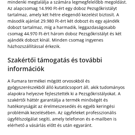
mindenki megtalálja a számára legmegfelelőbb megoldást.
Az alapcsomag 14.990 Ft-ért egy doboz Pezsgőkristályt
tartalmaz, amely két hétre elegendő kezelést biztosít. A
második ajánlat 29.980 Ft-ért két dobozt és egy ajándék
dobozt tartalmaz, míg a harmadik, leggazdaságosabb
csomag 44.970 Ft-ért három doboz Pezsgőkristályt és két
ajándék dobozt kínál. Minden csomag ingyenes
házhozszállítással érkezik.
Szakértői támogatás és további
információk
A Fumara termékei mögött orvosokból és
gyógyszerészekből álló kutatócsoport áll, akik tudományos
alapokra helyezve fejlesztették ki a Pezsgőkristályokat. A
szakértői háttér garantálja a termék minőségét és
hatékonyságát az érelmeszesedés és egyéb keringési
problémák kezelésében. Az ügyfeleket professzionális
ügyfélszolgálat segíti, amely telefonon és e-mailben is
elérhető a vásárlás előtt és után egyaránt.