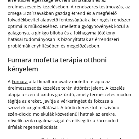
érrendszer egészségének fenntartásában és az
érelmeszesedés kezelésében. A rendszeres testmozgás, az
omega-3 zsírsavakban gazdag étrend és a megfelelő
folyadékbevitel alapvető fontosságúak a keringési rendszer
optimális működéséhez. Emellett a gyógynövények közül a
galagonya, a ginkgo biloba és a fokhagyma jótékony
hatásai tudományosan is bizonyítottak az érrendszeri
problémák enyhítésében és megelőzésében.
Fumara mofetta terápia otthoni
kényelem
A
Fumara
által kínált innovatív mofetta terápia az
érelmeszesedés kezelése terén áttörést jelent. A kezelés
alapja a szén-dioxidos gázfürdő, amely természetes módon
tágítja az ereket, javítja a vérkeringést és fokozza a
szövetek oxigénellátását. A bőrön keresztül felszívódó
szén-dioxid molekulák közvetlenül hatnak az erekre,
növelik azok rugalmasságát és elősegítik a károsodott
érfalak regenerálódását.