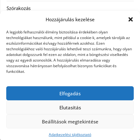
Szórakozás
Hozzájárulás kezelése
Utazás
A legjobb felhasználói élmény biztosítása érdekében olyan
Vásárlás
technológiákat használunk, mint például a cookie-k, amelyek tárolják az
eszközinformációkat és/vagy hozzáférnek azokhoz. Ezen
technológiákhoz való hozzájárulás lehetővé teszi számunkra, hogy olyan
Víztisztítás
adatokat dolgozzunk fel ezen az oldalon, mint a böngészési viselkedés
vagy az egyedi azonosítók. A hozzájárulás elmaradása vagy
Webáruház
visszavonása hátrányosan befolyásolhat bizonyos funkciókat és
funkciókat.
Címkék
Elfogadás
hátfájás kezelése
műkörmös eszközök
szemészeti betegségek
Elutasítás
Beállítások megtekintése
©2026 Microdesign
| Design:
Newspaperly
WordPress Theme
Adatkezelési tájékoztató