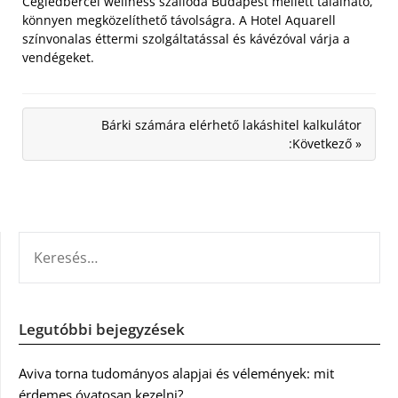
Ceglédbercel wellness szálloda Budapest mellett található,
könnyen megközelíthető távolságra. A Hotel Aquarell
színvonalas éttermi szolgáltatással és kávézóval várja a
vendégeket.
Bárki számára elérhető lakáshitel kalkulátor
:Következő »
KERESÉS:
Legutóbbi bejegyzések
Aviva torna tudományos alapjai és vélemények: mit
érdemes óvatosan kezelni?