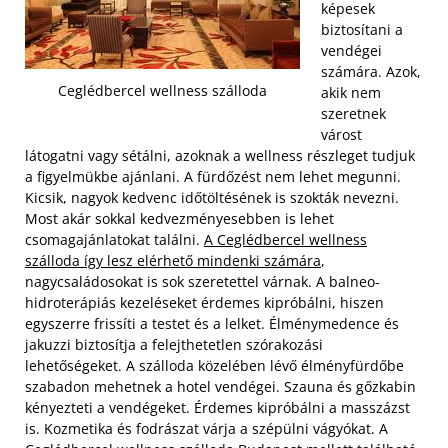
képesek
biztosítani a
vendégei
számára. Azok,
Ceglédbercel wellness szálloda
akik nem
szeretnek
várost
látogatni vagy sétálni, azoknak a wellness részleget tudjuk
a figyelmükbe ajánlani. A fürdőzést nem lehet megunni.
Kicsik, nagyok kedvenc időtöltésének is szokták nevezni.
Most akár sokkal kedvezményesebben is lehet
csomagajánlatokat találni.
A Ceglédbercel wellness
szálloda így lesz elérhető mindenki számára
,
nagycsaládosokat is sok szeretettel várnak. A balneo-
hidroterápiás kezeléseket érdemes kipróbálni, hiszen
egyszerre frissíti a testet és a lelket. Élménymedence és
jakuzzi biztosítja a felejthetetlen szórakozási
lehetőségeket.
A szálloda közelében lévő élményfürdőbe
szabadon mehetnek a hotel vendégei. Szauna és gőzkabin
kényezteti a vendégeket. Érdemes kipróbálni a masszázst
is. Kozmetika és fodrászat várja a szépülni vágyókat. A