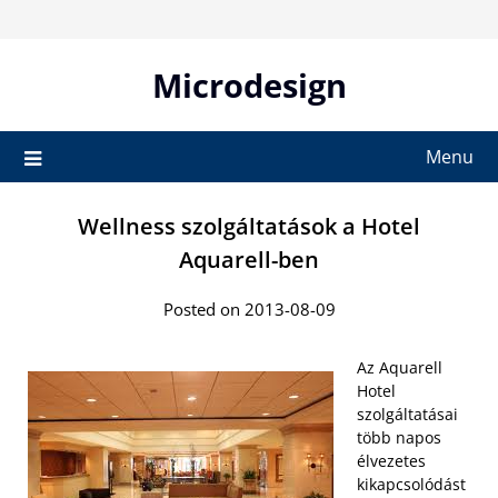
Skip
to
content
Microdesign
Menu
Wellness szolgáltatások a Hotel
Aquarell-ben
Posted on 2013-08-09
Az Aquarell
Hotel
szolgáltatásai
több napos
élvezetes
kikapcsolódást