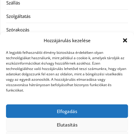
Szállás
Szolgáltatás
Szórakozás
Hozzájárulás kezelése
Utazás
A legjobb felhasználói élmény biztosítása érdekében olyan
Vásárlás
technológiákat használunk, mint például a cookie-k, amelyek tárolják az
eszközinformációkat és/vagy hozzáférnek azokhoz. Ezen
technológiákhoz való hozzájárulás lehetővé teszi számunkra, hogy olyan
Víztisztítás
adatokat dolgozzunk fel ezen az oldalon, mint a böngészési viselkedés
vagy az egyedi azonosítók. A hozzájárulás elmaradása vagy
Webáruház
visszavonása hátrányosan befolyásolhat bizonyos funkciókat és
funkciókat.
Címkék
Elfogadás
hátfájás kezelése
műkörmös eszközök
szemészeti betegségek
Elutasítás