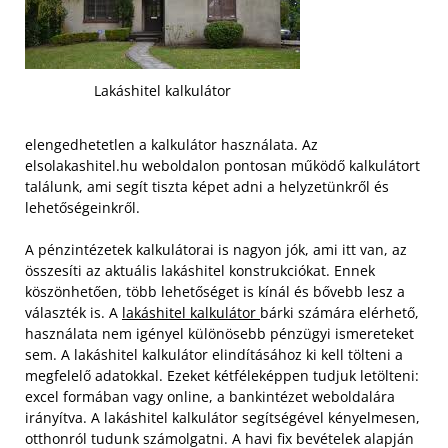
Lakáshitel kalkulátor
elengedhetetlen a kalkulátor használata. Az
elsolakashitel.hu weboldalon pontosan működő kalkulátort
találunk, ami segít tiszta képet adni a helyzetünkről és
lehetőségeinkről.
A pénzintézetek kalkulátorai is nagyon jók, ami itt van, az
összesíti az aktuális lakáshitel konstrukciókat. Ennek
köszönhetően, több lehetőséget is kínál és bővebb lesz a
választék is. A
lakáshitel kalkulátor
bárki számára elérhető,
használata nem igényel különösebb pénzügyi ismereteket
sem.
A lakáshitel kalkulátor elindításához ki kell tölteni a
megfelelő adatokkal. Ezeket kétféleképpen tudjuk letölteni:
excel formában vagy online, a bankintézet weboldalára
irányítva. A lakáshitel kalkulátor segítségével kényelmesen,
otthonról tudunk számolgatni. A havi fix bevételek alapján