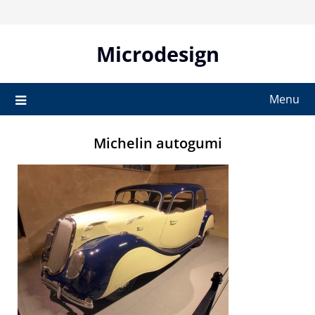
Skip
to
content
Microdesign
Menu
Michelin autogumi