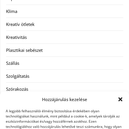
Klíma
Kreatív ötletek
Kreativitás
Plasztikai sebészet
Szállás
Szolgáltatás
Szórakozás
Hozzájárulás kezelése
Utazás
A legjobb felhasználói élmény biztosítása érdekében olyan
Vásárlás
technológiákat használunk, mint például a cookie-k, amelyek tárolják az
eszközinformációkat és/vagy hozzáférnek azokhoz. Ezen
technológiákhoz való hozzájárulás lehetővé teszi számunkra, hogy olyan
Víztisztítás