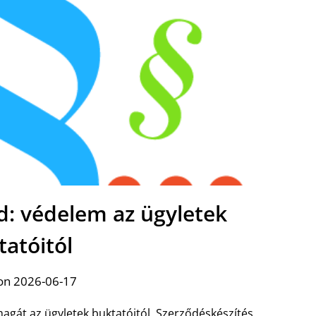
éd: védelem az ügyletek
tatóitól
on 2026-06-17
agát az ügyletek buktatóitól. Szerződéskészítés,