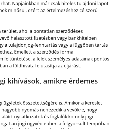
rhat. Napjainkban már csak hiteles tulajdoni lapot
snek minősül, ezért az értelmezéshez célszerű
 terület, ahol a pontatlan szerződéses
vevő halasztott fizetésben vagy bankhitelben
gy a tulajdonjog-fenntartás vagy a függőben tartás
lethez. Emellett a szerződés formai
ám feltüntetése, a felek személyes adatainak pontos
an a földhivatal elutasítja az eljárást.
ogi kihívások, amikre érdemes
i ügyletek összetettségére is. Amikor a kereslet
és nagyobb nyomás nehezedik a vevőkre, hogy
láírt nyilatkozatok és foglalók komoly jogi
 ingatlan jogi ügyvéd ebben a felgyorsult tempóban