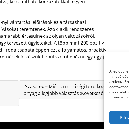
látva, kiszámítható kockázatokkal tegyen
n-nyilvántartási előírások és a társasházi
ívásokat teremtenek. Azok, akik rendszeres
 hamarabb értesülnek az olyan változásokról,
y tervezett ügyleteiket. A több mint 200 pozitív
di Iroda csapata éppen ezt a folyamatos, proaktív
eretnének felkészületlenül szembenézni egy-egy jogi
A legjobb f
mint példáu
azokhoz. Ez
Szakatex – Miért a minőségi törölköző
adatokat dol
azonosítók.
anyag a legjobb választás :Következő »
bizonyos fun
Elfo