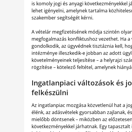
is komoly jogi és anyagi következményekkel já
lehet igényelni, amelynek tartalma közhitele
szakember segítségét kérni.
A vételár megfizetésének módja szintén olyan
megfogalmazás konfliktushoz vezethet. Ha a 
gondolkodik, az ügyvédnek tisztáznia kell, ho
intézménye illeszkedik-e jobban az adott ügy
követelményeinek teljesítése – a helyrajzi sz
rögzítése – kötelező feltétel, amelynek hiányáb
Ingatlanpiaci változások és j
felkészülni
Az ingatlanpiac mozgása közvetlenül hat a jog
élénk, az adásvételek gyorsabban zajlanak, 
mielőbb döntsenek – miközben az előzetesen a
következményekkel járhatnak. Egy tapasztalt