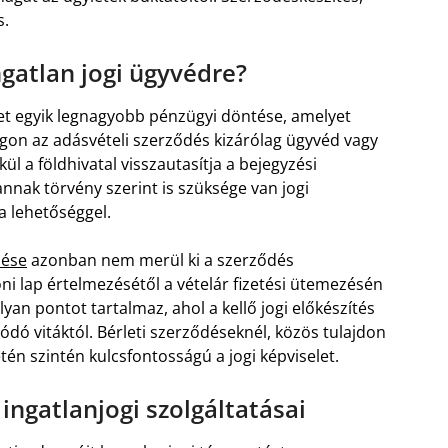
s.
ngatlan jogi ügyvédre?
let egyik legnagyobb pénzügyi döntése, amelyet
gon az adásvételi szerződés kizárólag ügyvéd vagy
 a földhivatal visszautasítja a bejegyzési
 annak törvény szerint is szüksége van jogi
a lehetőséggel.
dése
azonban nem merül ki a szerződés
oni lap értelmezésétől a vételár fizetési ütemezésén
yan pontot tartalmaz, ahol a kellő jogi előkészítés
dó vitáktól. Bérleti szerződéseknél, közös tulajdon
én szintén kulcsfontosságú a jogi képviselet.
ingatlanjogi szolgáltatásai