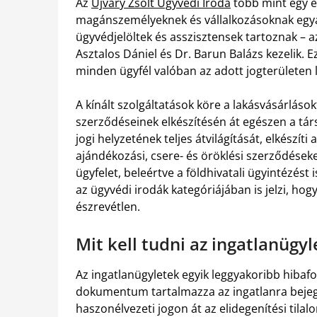
Az
Újváry Zsolt Ügyvédi Iroda
több mint egy é
magánszemélyeknek és vállalkozásoknak egya
ügyvédjelöltek és asszisztensek tartoznak – a
Asztalos Dániel és Dr. Barun Balázs kezelik. Ez 
minden ügyfél valóban az adott jogterületen
A kínált szolgáltatások köre a lakásvásárlások
szerződéseinek elkészítésén át egészen a társ
jogi helyzetének teljes átvilágítását, elkészít
ajándékozási, csere- és öröklési szerződéseke
ügyfelet, beleértve a földhivatali ügyintézés
az ügyvédi irodák kategóriájában is jelzi, ho
észrevétlen.
Mit kell tudni az ingatlanügyl
Az ingatlanügyletek egyik leggyakoribb hibafo
dokumentum tartalmazza az ingatlanra bejegyz
haszonélvezeti jogon át az elidegenítési tilal