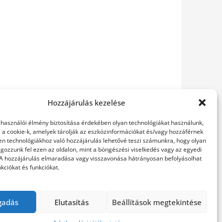
Hozzájárulás kezelése
elhasználói élmény biztosítása érdekében olyan technológiákat használunk,
l a cookie-k, amelyek tárolják az eszközinformációkat és/vagy hozzáférnek
en technológiákhoz való hozzájárulás lehetővé teszi számunkra, hogy olyan
gozzunk fel ezen az oldalon, mint a böngészési viselkedés vagy az egyedi
 A hozzájárulás elmaradása vagy visszavonása hátrányosan befolyásolhat
kciókat és funkciókat.
gadás
Elutasítás
Beállítások megtekintése