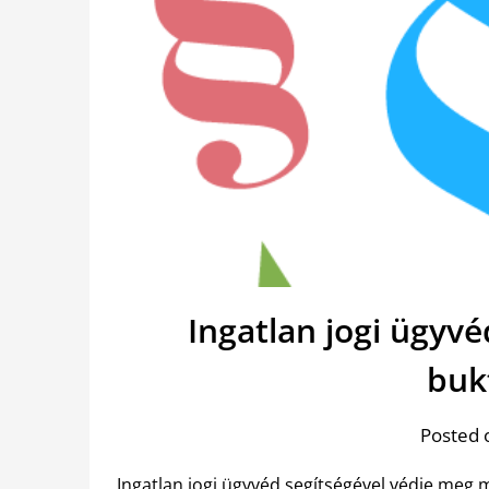
Ingatlan jogi ügyv
buk
Posted 
Ingatlan jogi ügyvéd segítségével védje meg m