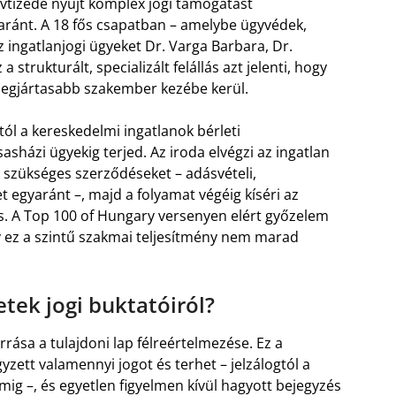
vtizede nyújt komplex jogi támogatást
ránt. A 18 fős csapatban – amelybe ügyvédek,
z ingatlanjogi ügyeket Dr. Varga Barbara, Dr.
a strukturált, specializált felállás azt jelenti, hogy
 legjártasabb szakember kezébe kerül.
tól a kereskedelmi ingatlanok bérleti
asházi ügyekig terjed. Az iroda elvégzi az ingatlan
i a szükséges szerződéseket – adásvételi,
t egyaránt –, majd a folyamat végéig kíséri az
t is. A Top 100 of Hungary versenyen elért győzelem
gy ez a szintű szakmai teljesítmény nem marad
etek jogi buktatóiról?
rrása a tulajdoni lap félreértelmezése. Ez a
ett valamennyi jogot és terhet – jelzálogtól a
omig –, és egyetlen figyelmen kívül hagyott bejegyzés