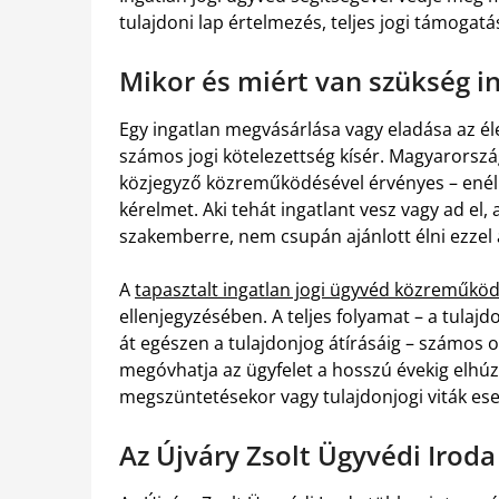
tulajdoni lap értelmezés, teljes jogi támogatá
Mikor és miért van szükség i
Egy ingatlan megvásárlása vagy eladása az é
számos jogi kötelezettség kísér. Magyarorszá
közjegyző közreműködésével érvényes – enélkül
kérelmet. Aki tehát ingatlant vesz vagy ad el,
szakemberre, nem csupán ajánlott élni ezzel 
A
tapasztalt ingatlan jogi ügyvéd közreműkö
ellenjegyzésében. A teljes folyamat – a tulajd
át egészen a tulajdonjog átírásáig – számos ol
megóvhatja az ügyfelet a hosszú évekig elhúzó
megszüntetésekor vagy tulajdonjogi viták eset
Az Újváry Zsolt Ügyvédi Iroda 