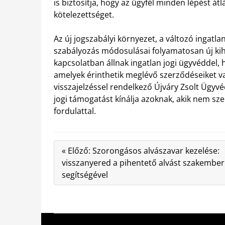
is biztosítja, hogy az ügyfél minden lépést át
kötelezettséget.
Az új jogszabályi környezet, a változó ingatla
szabályozás módosulásai folyamatosan új kih
kapcsolatban állnak ingatlan jogi ügyvéddel,
amelyek érinthetik meglévő szerződéseiket vag
visszajelzéssel rendelkező Újváry Zsolt Ügyvé
jogi támogatást kínálja azoknak, akik nem sz
fordulattal.
« Előző: Szorongásos alvászavar kezelése:
visszanyered a pihentető alvást szakember
segítségével