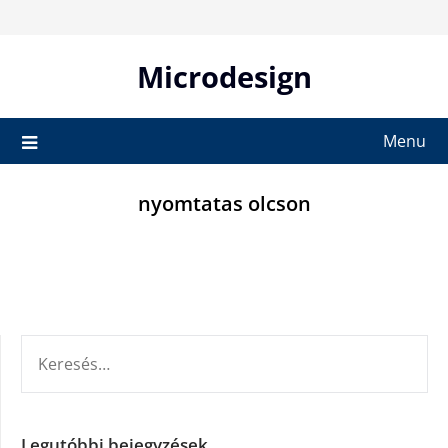
Skip
to
content
Microdesign
Menu
nyomtatas olcson
KERESÉS:
Legutóbbi bejegyzések