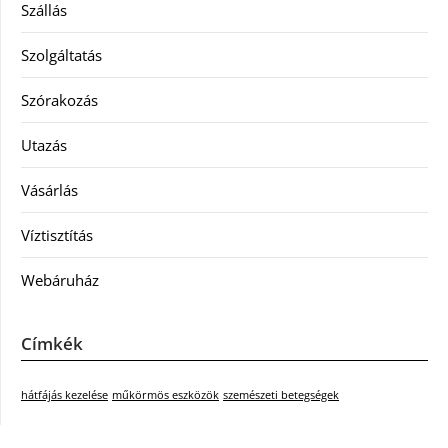
Szállás
Szolgáltatás
Szórakozás
Utazás
Vásárlás
Víztisztítás
Webáruház
Címkék
hátfájás kezelése
műkörmös eszközök
szemészeti betegségek