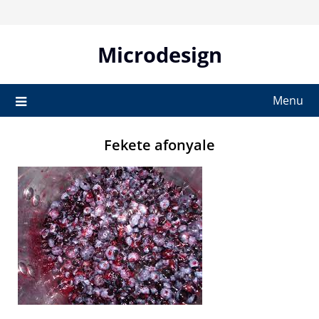
Skip
to
content
Microdesign
Menu
Fekete afonyale