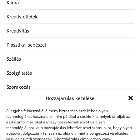
Klíma
Kreatív ötletek
Kreativitás
Plasztikai sebészet
Szállás
Szolgáltatás
Szórakozás
Hozzájárulás kezelése
Utazás
A legjobb felhasználói élmény biztosítása érdekében olyan
Vásárlás
technológiákat használunk, mint például a cookie-k, amelyek tárolják az
eszközinformációkat és/vagy hozzáférnek azokhoz. Ezen
technológiákhoz való hozzájárulás lehetővé teszi számunkra, hogy olyan
Víztisztítás
adatokat dolgozzunk fel ezen az oldalon, mint a böngészési viselkedés
vagy az egyedi azonosítók. A hozzájárulás elmaradása vagy