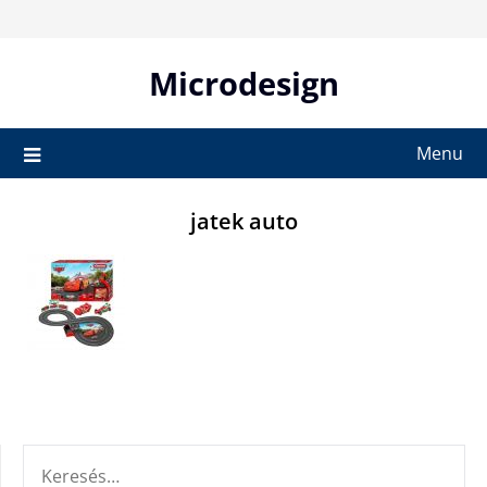
Skip
to
content
Microdesign
Menu
jatek auto
KERESÉS: