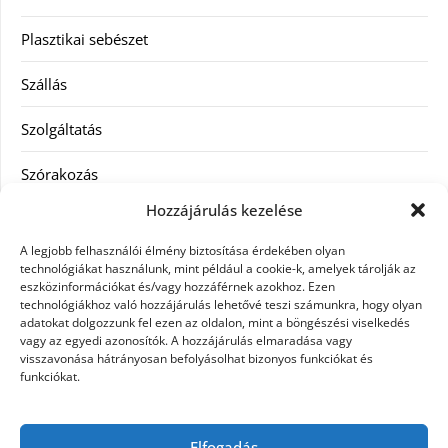
Plasztikai sebészet
Szállás
Szolgáltatás
Szórakozás
Hozzájárulás kezelése
Utazás
A legjobb felhasználói élmény biztosítása érdekében olyan
Vásárlás
technológiákat használunk, mint például a cookie-k, amelyek tárolják az
eszközinformációkat és/vagy hozzáférnek azokhoz. Ezen
technológiákhoz való hozzájárulás lehetővé teszi számunkra, hogy olyan
Víztisztítás
adatokat dolgozzunk fel ezen az oldalon, mint a böngészési viselkedés
vagy az egyedi azonosítók. A hozzájárulás elmaradása vagy
Webáruház
visszavonása hátrányosan befolyásolhat bizonyos funkciókat és
funkciókat.
Címkék
Elfogadás