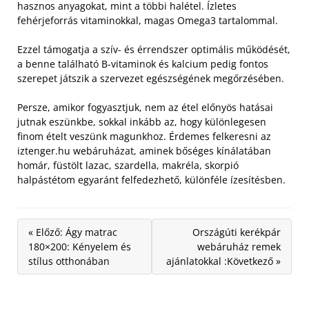
hasznos anyagokat, mint a többi halétel. Ízletes
fehérjeforrás vitaminokkal, magas Omega3 tartalommal.
Ezzel támogatja a szív- és érrendszer optimális működését,
a benne található B-vitaminok és kalcium pedig fontos
szerepet játszik a szervezet egészségének megőrzésében.
Persze, amikor fogyasztjuk, nem az étel előnyös hatásai
jutnak eszünkbe, sokkal inkább az, hogy különlegesen
finom ételt veszünk magunkhoz. Érdemes felkeresni az
iztenger.hu webáruházat, aminek bőséges kínálatában
homár, füstölt lazac, szardella, makréla, skorpió
halpástétom egyaránt felfedezhető, különféle ízesítésben.
« Előző: Ágy matrac
Országúti kerékpár
180×200: Kényelem és
webáruház remek
stílus otthonában
ajánlatokkal :Következő »