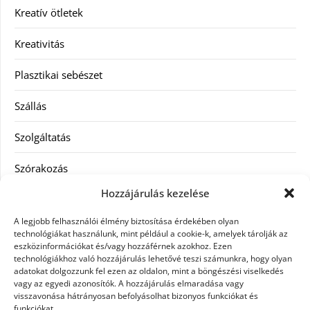
Kreatív ötletek
Kreativitás
Plasztikai sebészet
Szállás
Szolgáltatás
Szórakozás
Hozzájárulás kezelése
Utazás
A legjobb felhasználói élmény biztosítása érdekében olyan
Vásárlás
technológiákat használunk, mint például a cookie-k, amelyek tárolják az
eszközinformációkat és/vagy hozzáférnek azokhoz. Ezen
technológiákhoz való hozzájárulás lehetővé teszi számunkra, hogy olyan
Víztisztítás
adatokat dolgozzunk fel ezen az oldalon, mint a böngészési viselkedés
vagy az egyedi azonosítók. A hozzájárulás elmaradása vagy
Webáruház
visszavonása hátrányosan befolyásolhat bizonyos funkciókat és
funkciókat.