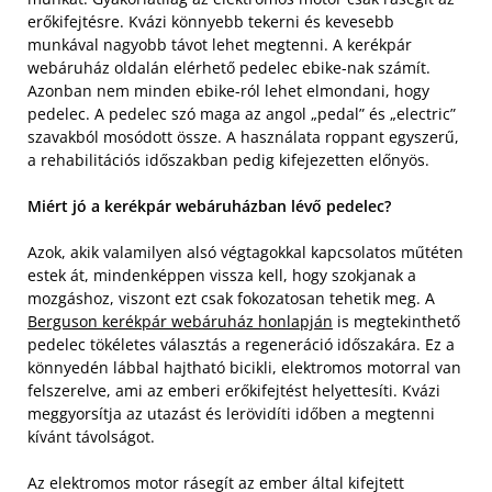
erőkifejtésre. Kvázi könnyebb tekerni és kevesebb
munkával nagyobb távot lehet megtenni. A kerékpár
webáruház oldalán elérhető pedelec ebike-nak számít.
Azonban nem minden ebike-ról lehet elmondani, hogy
pedelec. A pedelec szó maga az angol „pedal” és „electric”
szavakból mosódott össze. A használata roppant egyszerű,
a rehabilitációs időszakban pedig kifejezetten előnyös.
Miért jó a kerékpár webáruházban lévő pedelec?
Azok, akik valamilyen alsó végtagokkal kapcsolatos műtéten
estek át, mindenképpen vissza kell, hogy szokjanak a
mozgáshoz, viszont ezt csak fokozatosan tehetik meg. A
Berguson kerékpár webáruház honlapján
is megtekinthető
pedelec tökéletes választás a regeneráció időszakára. Ez a
könnyedén lábbal hajtható bicikli, elektromos motorral van
felszerelve, ami az emberi erőkifejtést helyettesíti. Kvázi
meggyorsítja az utazást és lerövidíti időben a megtenni
kívánt távolságot.
Az elektromos motor rásegít az ember által kifejtett