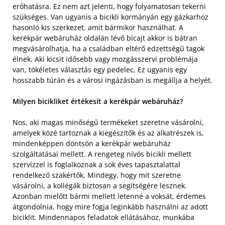
erőhatásra. Ez nem azt jelenti, hogy folyamatosan tekerni
szükséges. Van ugyanis a bicikli kormányán egy gázkarhoz
hasonló kis szerkezet, amit bármikor használhat. A
kerékpár webáruház oldalán lévő bicajt akkor is bátran
megvásárolhatja, ha a családban eltérő edzettségű tagok
élnek. Aki kicsit idősebb vagy mozgásszervi problémája
van, tökéletes választás egy pedelec. Ez ugyanis egy
hosszabb túrán és a városi ingázásban is megállja a helyét.
Milyen bicikliket értékesít a kerékpár webáruház?
Nos, aki magas minőségű termékeket szeretne vásárolni,
amelyek közé tartoznak a kiegészítők és az alkatrészek is,
mindenképpen döntsön a kerékpár webáruház
szolgáltatásai mellett. A rengeteg nívós bicikli mellett
szervízzel is foglalkoznak a sok éves tapasztalattal
rendelkező szakértők. Mindegy, hogy mit szeretne
vásárolni, a kollégák biztosan a segítségére lesznek.
Azonban mielőtt bármi mellett letenné a voksát, érdemes
átgondolnia, hogy mire fogja leginkább használni az adott
biciklit. Mindennapos feladatok ellátásához, munkába