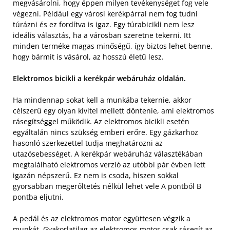
megvásárolni, hogy éppen milyen tevékenységet fog vele
végezni. Például egy városi kerékpárral nem fog tudni
túrázni és ez fordítva is igaz. Egy túrabicikli nem lesz
ideális választás, ha a városban szeretne tekerni. Itt
minden terméke magas minőségű, így biztos lehet benne,
hogy bármit is vásárol, az hosszú életű lesz.
Elektromos bicikli a kerékpár webáruház oldalán.
Ha mindennap sokat kell a munkába tekernie, akkor
célszerű egy olyan kivitel mellett döntenie, ami elektromos
rásegítséggel működik. Az elektromos bicikli esetén
egyáltalán nincs szükség emberi erőre. Egy gázkarhoz
hasonló szerkezettel tudja meghatározni az
utazósebességet. A kerékpár webáruház választékában
megtalálható elektromos verzió az utóbbi pár évben lett
igazán népszerű. Ez nem is csoda, hiszen sokkal
gyorsabban megerőltetés nélkül lehet vele A pontból B
pontba eljutni.
A pedál és az elektromos motor együttesen végzik a
munkát. Gyakorlatilag az elektromos motor csak rásegít az