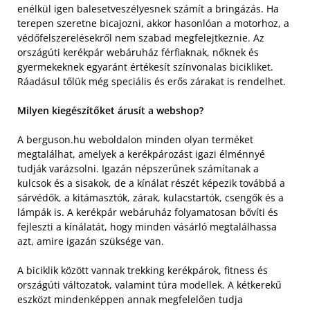
enélkül igen balesetveszélyesnek számít a bringázás. Ha
terepen szeretne bicajozni, akkor hasonlóan a motorhoz, a
védőfelszerelésekről nem szabad megfelejtkeznie. Az
országúti kerékpár webáruház férfiaknak, nőknek és
gyermekeknek egyaránt értékesít színvonalas bicikliket.
Ráadásul tőlük még speciális és erős zárakat is rendelhet.
Milyen kiegészítőket árusít a webshop?
A berguson.hu weboldalon minden olyan terméket
megtalálhat, amelyek a kerékpározást igazi élménnyé
tudják varázsolni. Igazán népszerűnek számítanak a
kulcsok és a sisakok, de a kínálat részét képezik továbbá a
sárvédők, a kitámasztók, zárak, kulacstartók, csengők és a
lámpák is. A kerékpár webáruház folyamatosan bővíti és
fejleszti a kínálatát, hogy minden vásárló megtalálhassa
azt, amire igazán szüksége van.
A biciklik között vannak trekking kerékpárok, fitness és
országúti változatok, valamint túra modellek. A kétkerekű
eszközt mindenképpen annak megfelelően tudja