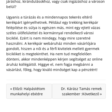
járáshoz, kirándulásokhoz, vagy csak ingázáshoz a városon
belül?
Ugyanis a túrázás és a mindennapos tekerés eltérő
kerékpárt igényelhetnek. Például egy trekking kerékpár
felépítése és súlya is egészen más, mint egy ejtett vázas
széles ülőfelülettel és kormánnyal rendelkező városi
biciklié. Ezért is nem mindegy, hogy mire szeretné
használni. A kerékpár webáruház minden vásárlójára
gondolt, hiszen a női és a férfi kivitelek mellett gyermek
bicikliket is megtekinthet. Ha nem tud megfelelően
dönteni, akkor mindenképpen kérjen segítséget az online
áruház kollégáitól. Higgye el, nem fogja megbánni a
vásárlást, főleg, hogy kiváló minőséget kap a pénzéért!
« Előző: Halpástétom
Dr. Kárász Tamás remek
munkahelyi ebédre
szakember :Következő »