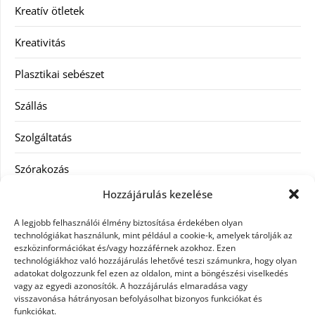
Kreatív ötletek
Kreativitás
Plasztikai sebészet
Szállás
Szolgáltatás
Szórakozás
Hozzájárulás kezelése
Utazás
A legjobb felhasználói élmény biztosítása érdekében olyan
Vásárlás
technológiákat használunk, mint például a cookie-k, amelyek tárolják az
eszközinformációkat és/vagy hozzáférnek azokhoz. Ezen
technológiákhoz való hozzájárulás lehetővé teszi számunkra, hogy olyan
Víztisztítás
adatokat dolgozzunk fel ezen az oldalon, mint a böngészési viselkedés
vagy az egyedi azonosítók. A hozzájárulás elmaradása vagy
Webáruház
visszavonása hátrányosan befolyásolhat bizonyos funkciókat és
funkciókat.