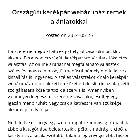
Országúti kerékpár webáruház remek
ajánlatokkal
Posted on 2024-05-26
Ha szeretne megbízható és jó helyről vásárolni biciklit,
akkor a Berguson országúti kerékpár webáruház tökéletes
választás. Az online áruháznál megtalálható választék
széles és magas minőségű, ráadásul némely modellekre a
kiszállítás is ingyenes. A széles
választékot kínáló kerékpár
webáruház
nemcsak kétkerekűket értékesít, de az alapvető
szolgáltatása közé tartozik a szerviz is. Amennyiben
valamilyen kiegészítőt szeretne vásárolni, esetleg egy
igazán menő ruhát, vagy csak alkatrészre van szüksége,
akkor is jó helyen jár.
Ne felejtse el, hogy egy szép bringához minőségi ruha illik.
Ebbe a kategóriába beletartozik a póló, a nadrág, a cipő, a
kesztyű és a sisak. Ezutóbbi talán a leglényegesebb, hiszen