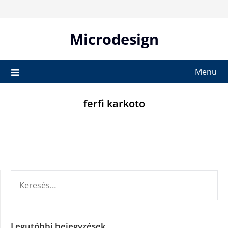
Skip
to
content
Microdesign
Menu
ferfi karkoto
KERESÉS:
Legutóbbi bejegyzések