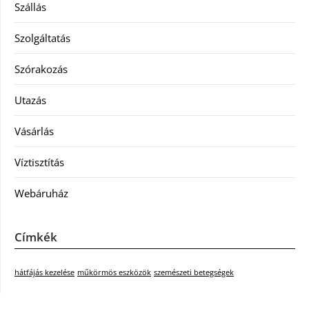
Szállás
Szolgáltatás
Szórakozás
Utazás
Vásárlás
Víztisztítás
Webáruház
Címkék
hátfájás kezelése
műkörmös eszközök
szemészeti betegségek