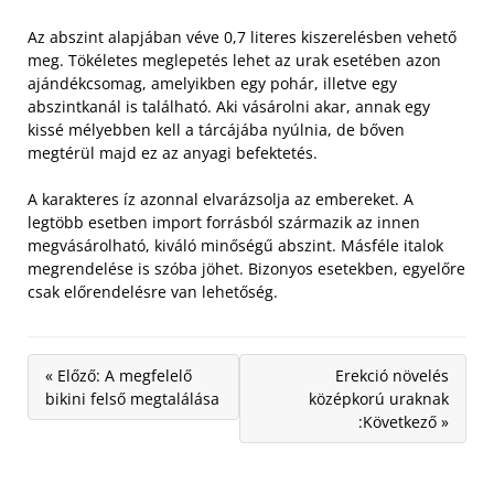
Az abszint alapjában véve 0,7 literes kiszerelésben vehető
meg. Tökéletes meglepetés lehet az urak esetében azon
ajándékcsomag, amelyikben egy pohár, illetve egy
abszintkanál is található. Aki vásárolni akar, annak egy
kissé mélyebben kell a tárcájába nyúlnia, de bőven
megtérül majd ez az anyagi befektetés.
A karakteres íz azonnal elvarázsolja az embereket. A
legtöbb esetben import forrásból származik az innen
megvásárolható, kiváló minőségű abszint. Másféle italok
megrendelése is szóba jöhet. Bizonyos esetekben, egyelőre
csak előrendelésre van lehetőség.
« Előző: A megfelelő
Erekció növelés
bikini felső megtalálása
középkorú uraknak
:Következő »