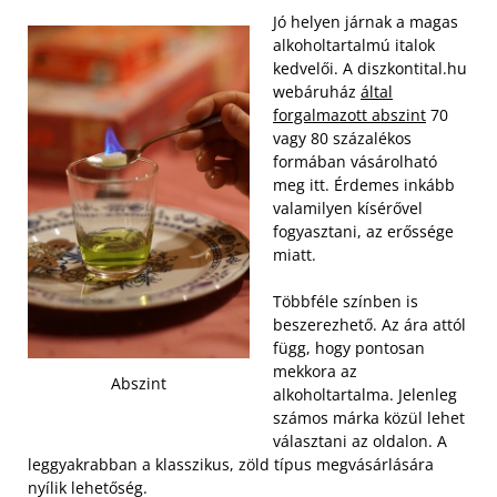
Jó helyen járnak a magas
alkoholtartalmú italok
kedvelői. A diszkontital.hu
webáruház
által
forgalmazott abszint
70
vagy 80 százalékos
formában vásárolható
meg itt. Érdemes inkább
valamilyen kísérővel
fogyasztani, az erőssége
miatt.
Többféle színben is
beszerezhető. Az ára attól
függ, hogy pontosan
mekkora az
Abszint
alkoholtartalma. Jelenleg
számos márka közül lehet
választani az oldalon. A
leggyakrabban a klasszikus, zöld típus megvásárlására
nyílik lehetőség.