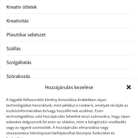
Kreatív ötletek
Kreativitás
Plasztikai sebészet
Szállás
Szolgáltatás
Szórakozás
Hozzájárulás kezelése
Utazás
A legjobb felhasználói élmény biztosítása érdekében olyan
Vásárlás
technológiákat használunk, mint például a cookie-k, amelyek tárolják az
eszközinformációkat és/vagy hozzáférnek azokhoz. Ezen
technológiákhoz való hozzájárulás lehetővé teszi számunkra, hogy olyan
Víztisztítás
adatokat dolgozzunk fel ezen az oldalon, mint a böngészési viselkedés
vagy az egyedi azonosítók. A hozzájárulás elmaradása vagy
Webáruház
visszavonása hátrányosan befolyásolhat bizonyos funkciókat és