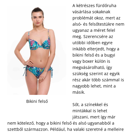
A kétrészes fürdőruha
vásárlása sokaknak
problémát okoz, mert az
alsó- és felsőtestükre nem
ugyanaz a méret felel
meg. Szerencsére az
utóbbi időben egyre
inkább elterjedt, hogy a
bikini felső és a bugyi
vagy boxer külön is
megvásárolható, így
szükség szerint az egyik
rész akár több számmal is
nagyobb lehet, mint a
másik.
Bikini felső
Sőt, a színekkel és
mintákkal is lehet
játszani, mert így már
nem kötelező, hogy a bikini felső és alsó ugyanabból a
szettből származzon. Például, ha valaki szeretné a melleire