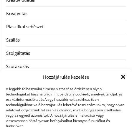
Kreativitás
Plasztikai sebészet
Szállás
Szolgáltatás
Szórakozás
Hozzájárulás kezelése
Utazás
A legjobb felhasználói élmény biztosítása érdekében olyan
Vásárlás
technológiákat használunk, mint például a cookie-k, amelyek tárolják az
eszközinformációkat és/vagy hozzáférnek azokhoz. Ezen
technológiákhoz való hozzájárulás lehetővé teszi számunkra, hogy olyan
Víztisztítás
adatokat dolgozzunk fel ezen az oldalon, mint a böngészési viselkedés
vagy az egyedi azonosítók. A hozzájárulás elmaradása vagy
Webáruház
visszavonása hátrányosan befolyásolhat bizonyos funkciókat és
funkciókat.