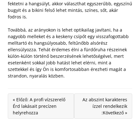
fektetni a hangsúlyt, akkor választhat egyszerűbb, egyszínű
bugyit és a bikini felső lehet mintás, színes, sőt, akár
fodros is.
Továbbá, az arányokon is lehet optikailag javítani, ha a
nagyobb melleket és a keskeny csípőt egy visszafogottabb
melltartó és hangsúlyosabb, feltűnőbb alsórész
ellensúlyozza. Tehát érdemes élni a fürdőruha részeinek
külön-külön történő beszerzésének lehetőségével, mert
esetenként sokkal jobb hatást lehet elérni, mint a
szettekkel és így Ön is komfortosabban érezheti magát a
strandon, nyaralás közben.
« Előző: A profi vízszerelő
Az abszint karakteres
Érd lakásait precízen
ízzel rendelkezik
helyrehozza
:Következő »