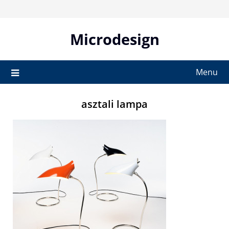
Skip
to
content
Microdesign
Menu
asztali lampa