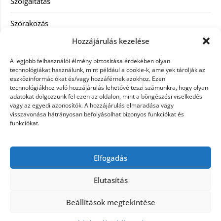
Szolgáltatás
Szórakozás
Hozzájárulás kezelése
Utazás
A legjobb felhasználói élmény biztosítása érdekében olyan
Vásárlás
technológiákat használunk, mint például a cookie-k, amelyek tárolják az
eszközinformációkat és/vagy hozzáférnek azokhoz. Ezen
technológiákhoz való hozzájárulás lehetővé teszi számunkra, hogy olyan
Víztisztítás
adatokat dolgozzunk fel ezen az oldalon, mint a böngészési viselkedés
vagy az egyedi azonosítók. A hozzájárulás elmaradása vagy
Webáruház
visszavonása hátrányosan befolyásolhat bizonyos funkciókat és
funkciókat.
Címkék
Elfogadás
hátfájás kezelése
műkörmös eszközök
szemészeti betegségek
Elutasítás
Beállítások megtekintése
©2026 Microdesign
| Design:
Newspaperly
WordPress Theme