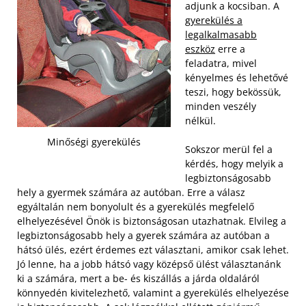
adjunk a kocsiban. A
gyerekülés a
legalkalmasabb
eszköz
erre a
feladatra, mivel
kényelmes és lehetővé
teszi, hogy bekössük,
minden veszély
nélkül.
Minőségi gyerekülés
Sokszor merül fel a
kérdés, hogy melyik a
legbiztonságosabb
hely a gyermek számára az autóban. Erre a válasz
egyáltalán nem bonyolult és a gyerekülés megfelelő
elhelyezésével Önök is biztonságosan utazhatnak. Elvileg a
legbiztonságosabb hely a gyerek számára az autóban a
hátsó ülés, ezért érdemes ezt választani, amikor csak lehet.
Jó lenne, ha a jobb hátsó vagy középső ülést választanánk
ki a számára, mert a be- és kiszállás a járda oldaláról
könnyedén kivitelezhető, valamint a gyerekülés elhelyezése