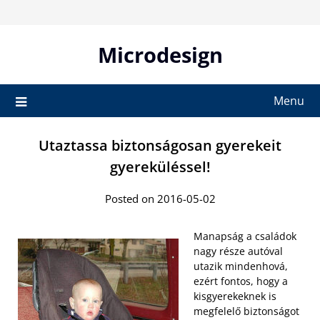
Skip
to
content
Microdesign
Menu
Utaztassa biztonságosan gyerekeit
gyereküléssel!
Posted on 2016-05-02
Manapság a családok
nagy része autóval
utazik mindenhová,
ezért fontos, hogy a
kisgyerekeknek is
megfelelő biztonságot