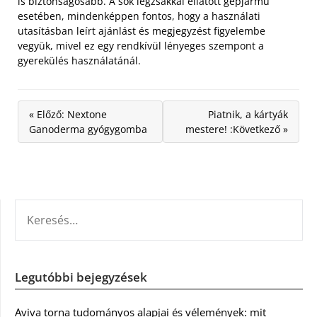
is biztonságosabb. A sok légzsákkal ellátott gépjármű
esetében, mindenképpen fontos, hogy a használati
utasításban leírt ajánlást és megjegyzést figyelembe
vegyük, mivel ez egy rendkívül lényeges szempont a
gyerekülés használatánál.
« Előző: Nextone
Piatnik, a kártyák
Ganoderma gyógygomba
mestere! :Következő »
KERESÉS:
Legutóbbi bejegyzések
Aviva torna tudományos alapjai és vélemények: mit