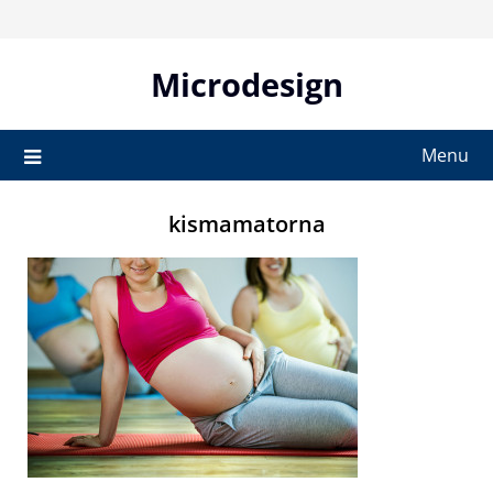
Skip
to
content
Microdesign
Menu
kismamatorna