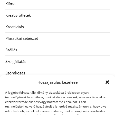
Klíma
Kreatív ötletek
Kreativitás
Plasztikai sebészet
Szállás
Szolgáltatás
Szórakozás
Hozzájárulás kezelése
Utazás
A legjobb felhasználói élmény biztosítása érdekében olyan
Vásárlás
technológiákat használunk, mint például a cookie-k, amelyek tárolják az
eszközinformációkat és/vagy hozzáférnek azokhoz. Ezen
technológiákhoz való hozzájárulás lehetővé teszi számunkra, hogy olyan
Víztisztítás
adatokat dolgozzunk fel ezen az oldalon, mint a böngészési viselkedés