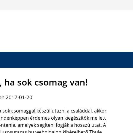
, ha sok csomag van!
on 2017-01-20
 sok csomaggal készül utazni a családdal, akkor
ndenképpen érdemes olyan kiegészítők mellett
ntenie, amelyek segíteni fogják a hosszú utat. A
ilusosutazas.hu weboldalon
kibérelhető Thule