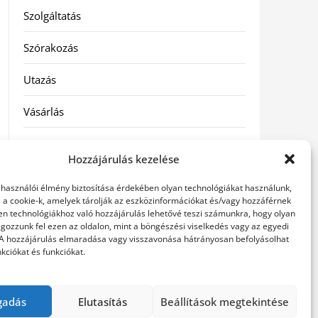
Szolgáltatás
Szórakozás
Utazás
Vásárlás
Víztisztítás
Hozzájárulás kezelése
Webáruház
elhasználói élmény biztosítása érdekében olyan technológiákat használunk,
l a cookie-k, amelyek tárolják az eszközinformációkat és/vagy hozzáférnek
en technológiákhoz való hozzájárulás lehetővé teszi számunkra, hogy olyan
Címkék
gozzunk fel ezen az oldalon, mint a böngészési viselkedés vagy az egyedi
 A hozzájárulás elmaradása vagy visszavonása hátrányosan befolyásolhat
kciókat és funkciókat.
hátfájás kezelése
műkörmös eszközök
szemészeti
betegségek
gadás
Elutasítás
Beállítások megtekintése