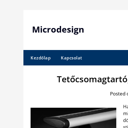
Skip
to
content
Microdesign
Kezdőlap
Kapcsolat
Tetőcsomagtartó
Posted 
Ha
mi
dö
st