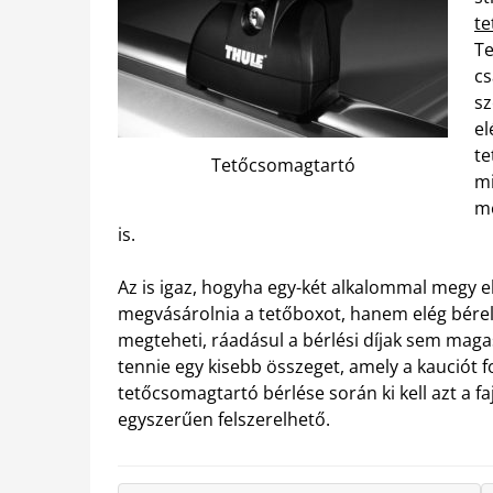
t
Te
cs
sz
el
te
Tetőcsomagtartó
mi
me
is.
Az is igaz, hogyha egy-két alkalommal megy e
megvásárolnia a tetőboxot, hanem elég béreln
megteheti, ráadásul a bérlési díjak sem magasa
tennie egy kisebb összeget, amely a kauciót f
tetőcsomagtartó bérlése során ki kell azt a f
egyszerűen felszerelhető.