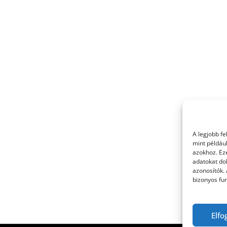
A legjobb f
mint példáu
azokhoz. Ez
adatokat dol
azonosítók.
bizonyos fun
Elfo