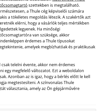
etőcsomagtartó
szettekben is megtalálható.
rmészetesen, a Thule cég képviselői számára
akis a tökéletes megoldás létezik. A szakértők azt
eretnék elérni, hogy a vásárlók teljes mértékben
égedettek legyenek. Ha minőségi
tőcsomagtartóra van szüksége, akkor
ndenképpen érdemes a Thule típusokat
gtekintenie, amelyek megbízhatóak és praktikusak
l csak telelni évente, akkor nem érdemes
i egy megfelelő változatot. Ezt a weboldalon
k. Azonban az is igaz, hogy a bérlés előtt le kell
ogja megtestesíteni. A színvonalas Thule
ajtát választania, amely az Ön gépjárművére