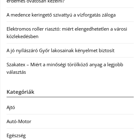
érdemes óvatosan kezelni?
A medence keringető szivattyú a vízforgatás záloga
Elektromos roller riasztó: miért elengedhetetlen a városi
közlekedésben
A jó nyílászáró Győr lakosainak kényelmet biztosít
Szakatex – Miért a minőségi törölköző anyag a legjobb
választás
Kategóriák
Ajtó
Autó-Motor
Egészség