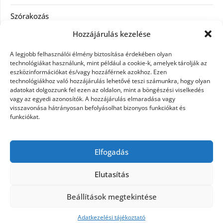
Szórakozás
Hozzájárulás kezelése
Utazás
A legjobb felhasználói élmény biztosítása érdekében olyan
Vásárlás
technológiákat használunk, mint például a cookie-k, amelyek tárolják az
eszközinformációkat és/vagy hozzáférnek azokhoz. Ezen
technológiákhoz való hozzájárulás lehetővé teszi számunkra, hogy olyan
Víztisztítás
adatokat dolgozzunk fel ezen az oldalon, mint a böngészési viselkedés
vagy az egyedi azonosítók. A hozzájárulás elmaradása vagy
Webáruház
visszavonása hátrányosan befolyásolhat bizonyos funkciókat és
funkciókat.
Címkék
Elfogadás
hátfájás kezelése
műkörmös eszközök
szemészeti betegségek
Elutasítás
Beállítások megtekintése
©2026 Microdesign
| Design:
Newspaperly
WordPress Theme
Adatkezelési tájékoztató