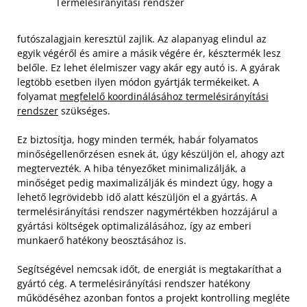
Termelésirányítási rendszer
futószalagjain keresztül zajlik. Az alapanyag elindul az
egyik végéről és amire a másik végére ér, késztermék lesz
belőle. Ez lehet élelmiszer vagy akár egy autó is. A gyárak
legtöbb esetben ilyen módon gyártják termékeiket. A
folyamat
megfelelő koordinálásához termelésirányítási
rendszer
szükséges.
Ez biztosítja, hogy minden termék, habár folyamatos
minőségellenőrzésen esnek át, úgy készüljön el, ahogy azt
megtervezték. A hiba tényezőket minimalizálják, a
minőséget pedig maximalizálják és mindezt úgy, hogy a
lehető legrövidebb idő alatt készüljön el a gyártás. A
termelésirányítási rendszer nagymértékben hozzájárul a
gyártási költségek optimalizálásához, így az emberi
munkaerő hatékony beosztásához is.
Segítségével nemcsak időt, de energiát is megtakaríthat a
gyártó cég. A termelésirányítási rendszer hatékony
működéséhez azonban fontos a projekt kontrolling megléte