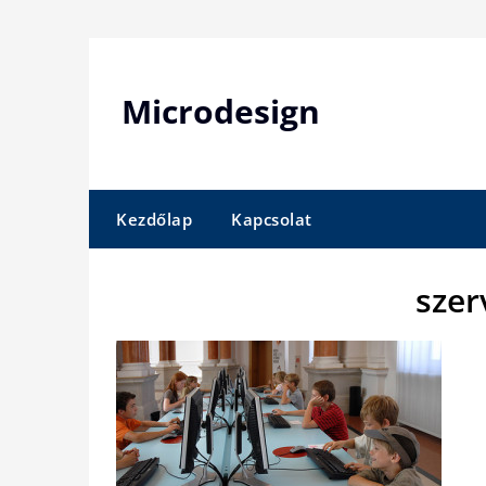
Skip
to
content
Microdesign
Kezdőlap
Kapcsolat
szer