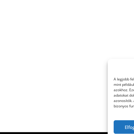
A legjobb f
mint példáu
azokhoz. Ez
adatokat dol
azonosítók.
bizonyos fun
Elfo