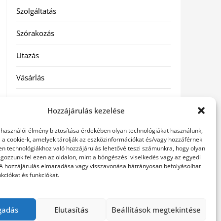
Szolgáltatás
Szórakozás
Utazás
Vásárlás
Víztisztítás
Hozzájárulás kezelése
Webáruház
elhasználói élmény biztosítása érdekében olyan technológiákat használunk,
l a cookie-k, amelyek tárolják az eszközinformációkat és/vagy hozzáférnek
en technológiákhoz való hozzájárulás lehetővé teszi számunkra, hogy olyan
Címkék
gozzunk fel ezen az oldalon, mint a böngészési viselkedés vagy az egyedi
 A hozzájárulás elmaradása vagy visszavonása hátrányosan befolyásolhat
kciókat és funkciókat.
hátfájás kezelése
műkörmös eszközök
szemészeti
betegségek
gadás
Elutasítás
Beállítások megtekintése