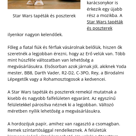
karácsonykor is
érkezik egy újabb
rész a mozikba. A
Star Wars tapéták és poszterek
Star Wars tapéták
és poszterek
ilyenkor nagyon kelendőek.
Főleg a fiatal fiúk és férfiak vásárolnak belőlük, hiszen ők
szeretnék a legjobban érezni, hogy az Erő velük van. Több
mint húszféle változatban van lehetőség a
megvásárlásukra. Elsősorban azok járnak jól, akiknek Yoda
mester, BB8, Darth Vader, R2-D2, C-3PO, Rey, a Birodalmi
Lépegetők vagy a Rohamosztogosok a kedvencei.
A Star Wars tapéták és poszterek remekül mutatnak a
kisebb és nagyobb falfelületen egyaránt. Az egyszínű
felületekkel párosítva néznek ki a legjobban. Változó
méretben nyílik lehetőség a megvásárlásukra.
A hordozójuk papír, amihez van ragasztó a csomagban.
Remek színtartósággal rendelkeznek. A felületük