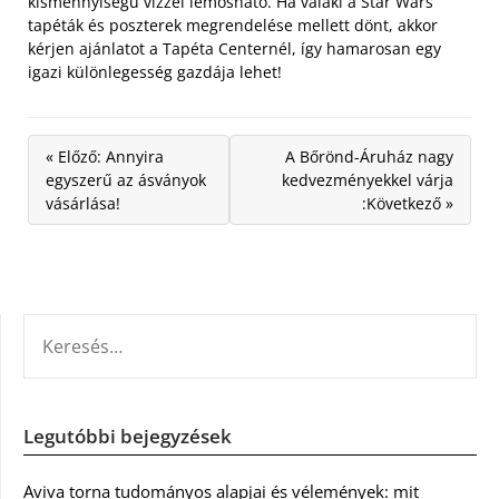
kismennyiségű vízzel lemosható. Ha valaki a Star Wars
tapéták és poszterek megrendelése mellett dönt, akkor
kérjen ajánlatot a Tapéta Centernél, így hamarosan egy
igazi különlegesség gazdája lehet!
« Előző: Annyira
A Bőrönd-Áruház nagy
egyszerű az ásványok
kedvezményekkel várja
vásárlása!
:Következő »
KERESÉS:
Legutóbbi bejegyzések
Aviva torna tudományos alapjai és vélemények: mit