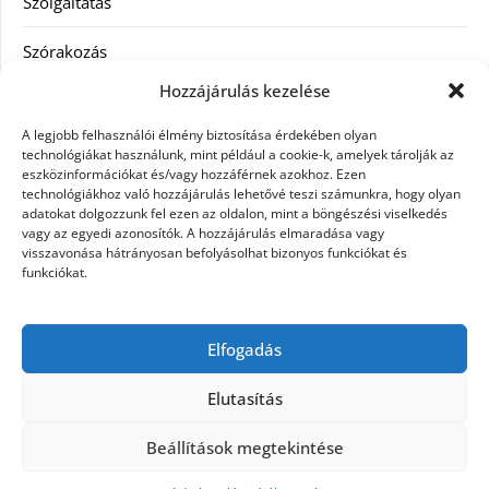
Szolgáltatás
Szórakozás
Hozzájárulás kezelése
Utazás
A legjobb felhasználói élmény biztosítása érdekében olyan
Vásárlás
technológiákat használunk, mint például a cookie-k, amelyek tárolják az
eszközinformációkat és/vagy hozzáférnek azokhoz. Ezen
technológiákhoz való hozzájárulás lehetővé teszi számunkra, hogy olyan
Víztisztítás
adatokat dolgozzunk fel ezen az oldalon, mint a böngészési viselkedés
vagy az egyedi azonosítók. A hozzájárulás elmaradása vagy
Webáruház
visszavonása hátrányosan befolyásolhat bizonyos funkciókat és
funkciókat.
Címkék
Elfogadás
hátfájás kezelése
műkörmös eszközök
szemészeti betegségek
Elutasítás
Beállítások megtekintése
©2026 Microdesign
| Design:
Newspaperly
WordPress Theme