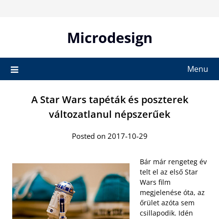
Skip
to
content
Microdesign
Menu
A Star Wars tapéták és poszterek
változatlanul népszerűek
Posted on 2017-10-29
Bár már rengeteg év
telt el az első Star
Wars film
megjelenése óta, az
őrület azóta sem
csillapodik. Idén