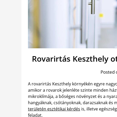
Rovarirtás Keszthely 
Posted 
A rovarirtás Keszthely környékén egyre nag
amikor a rovarok jelenléte szinte minden házt
mikroklímája, a bőséges növényzet és a nyar
hangyáknak, csótányoknak, darazsaknak és m
területén esztétikai kérdés
is, illetve egészs
feladat.