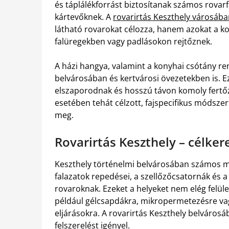
és táplálékforrást biztosítanak számos rovarf
kártevőknek. A
rovarirtás Keszthely városáb
látható rovarokat célozza, hanem azokat a kol
falüregekben vagy padlásokon rejtőznek.
A házi hangya, valamint a konyhai csótány r
belvárosában és kertvárosi övezetekben is. E
elszaporodnak és hosszú távon komoly fertőz
esetében tehát célzott, fajspecifikus módszert
meg.
Rovarirtás Keszthely – célker
Keszthely történelmi belvárosában számos műe
falazatok repedései, a szellőzőcsatornák és a
rovaroknak. Ezeket a helyeket nem elég felüle
például gélcsapdákra, mikropermetezésre va
eljárásokra. A rovarirtás Keszthely belváros
felszerelést igényel.