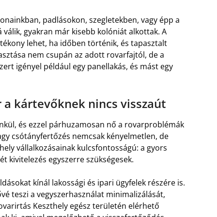
honainkban, padlásokon, szegletekben, vagy épp a
á válik, gyakran már kisebb kolóniát alkottak. A
ékony lehet, ha időben történik, és tapasztalt
asztása nem csupán az adott rovarfajtól, de a
zert igényel például egy panellakás, és mást egy
r a kártevőknek nincs visszaút
énkül, és ezzel párhuzamosan nő a rovarproblémák
vagy csótányfertőzés nemcsak kényelmetlen, de
zthely vállalkozásainak kulcsfontosságú: a gyors
ét kivitelezés egyszerre szükségesek.
ásokat kínál lakossági és ipari ügyfelek részére is.
é teszi a vegyszerhasználat minimalizálását,
ovarirtás Keszthely egész területén elérhető