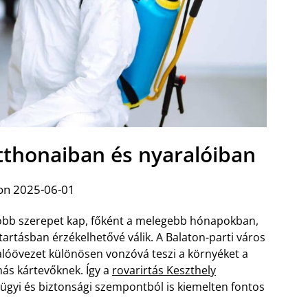
otthonaiban és nyaralóiban
on 2025-06-01
yobb szerepet kap, főként a melegebb hónapokban,
artásban érzékelhetővé válik. A Balaton-parti város
alóövezet különösen vonzóvá teszi a környéket a
ás kártevőknek. Így a
rovarirtás Keszthely
égügyi és biztonsági szempontból is kiemelten fontos