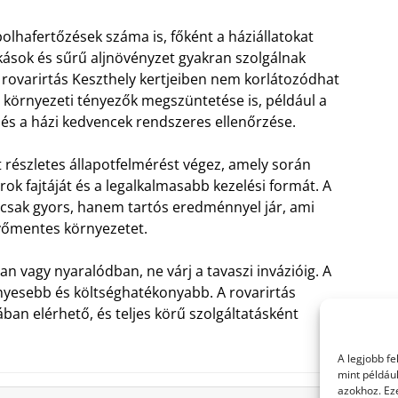
olhafertőzések száma is, főként a háziállatokat
akások és sűrű aljnövényzet gyakran szolgálnak
 rovarirtás Keszthely kertjeiben nem korlátozódhat
 környezeti tényezők megszüntetése is, például a
és a házi kedvencek rendszeres ellenőrzése.
 részletes állapotfelmérést végez, amely során
rok fajtáját és a legalkalmasabb kezelési formát. A
mcsak gyors, hanem tartós eredménnyel jár, ami
evőmentes környezetet.
n vagy nyaralódban, ne várj a tavaszi invázióig. A
yesebb és költséghatékonyabb. A rovarirtás
an elérhető, és teljes körű szolgáltatásként
A legjobb f
mint példáu
azokhoz. Ez