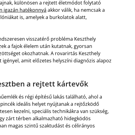
ajnak, különösen a rejtett életmódot folytató
an igazán hatékonnyá
akkor válik, ha nemcsak a
óniákat is, amelyek a burkolatok alatt,
endszeresen visszatérő probléma Keszthely
zek a fajok élelem után kutatnak, gyorsan
öttséget okozhatnak. A rovarirtás Keszthely
 igényel, amit előzetes helyszíni diagnózis alapoz
esztben a rejtett kártevők
mlék és régi építésű lakás található, ahol a
 pincék ideális helyet nyújtanak a rejtőzködő
tesen kezelni, speciális technikákra van szükség,
gy zárt térben alkalmazható hidegködös
ában magas szintű szaktudást és célirányos