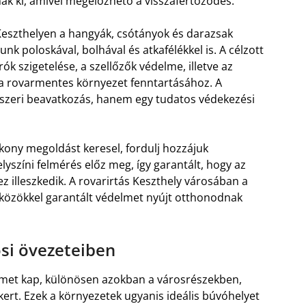
nak ki, amivel megelőzhető a visszafertőződés.
Keszthelyen a hangyák, csótányok és darazsak
unk poloskával, bolhával és atkafélékkel is. A célzott
rók szigetelése, a szellőzők védelme, illetve az
a rovarmentes környezet fenntartásához. A
gyszeri beavatkozás, hanem egy tudatos védekezési
kony megoldást keresel, fordulj hozzájuk
yszíni felmérés előz meg, így garantált, hogy az
illeszkedik. A rovarirtás Keszthely városában a
zközökkel garantált védelmet nyújt otthonodnak
osi övezeteiben
elmet kap, különösen azokban a városrészekben,
kert. Ezek a környezetek ugyanis ideális búvóhelyet