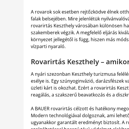
A rovarok sok esetben rejtőzködve élnek ott
falak belsejében. Mire jelenlétük nyilvánvalóv
rovarirtás Keszthely városában különösen hat
szakemberek végzik. A megfelelő eljárás kivál
környezet jellegétől is függ, hiszen más móds
vízparti nyaraló.
Rovarirtás Keszthely – amiko
A nyári szezonban Keszthely turizmusa felél
esélye is. Egy szúnyoginvázió, darázsfészek 
üzleti kárt is okozhat. Ezért a rovarirtás Kes
reagálás, a szakszerű beavatkozás és a diszkr
A BAUER rovarirtás célzott és hatékony megold
Modern technológiával dolgoznak, ami lehetőv
ugyanakkor garantált eredményt biztosít. A r