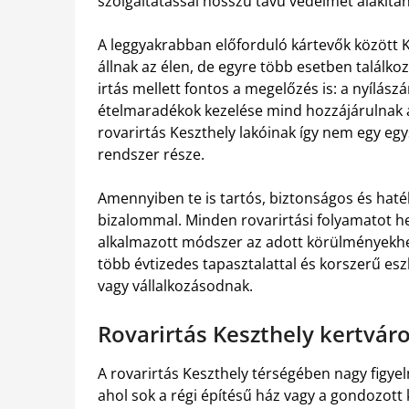
szolgáltatással hosszú távú védelmet alakíta
A leggyakrabban előforduló kártevők között 
állnak az élen, de egyre több esetben találkoz
irtás mellett fontos a megelőzés is: a nyílászá
ételmaradékok kezelése mind hozzájárulnak 
rovarirtás Keszthely lakóinak így nem egy e
rendszer része.
Amennyiben te is tartós, biztonságos és haté
bizalommal. Minden rovarirtási folyamatot hel
alkalmazott módszer az adott körülményekhez 
több évtizedes tapasztalattal és korszerű es
vagy vállalkozásodnak.
Rovarirtás Keszthely kertvár
A rovarirtás Keszthely térségében nagy figy
ahol sok a régi építésű ház vagy a gondozott 