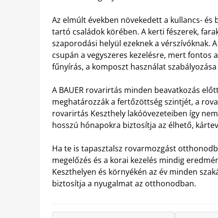
Az elmúlt években növekedett a kullancs- és b
tartó családok körében. A kerti fészerek, far
szaporodási helyül ezeknek a vérszívóknak. A
csupán a vegyszeres kezelésre, mert fontos a
fűnyírás, a komposzt használat szabályozása 
A BAUER rovarirtás minden beavatkozás előtt
meghatározzák a fertőzöttség szintjét, a rova
rovarirtás Keszthely lakóövezeteiben így ne
hosszú hónapokra biztosítja az élhető, kárt
Ha te is tapasztalsz rovarmozgást otthonodba
megelőzés és a korai kezelés mindig eredmén
Keszthelyen és környékén az év minden szakáb
biztosítja a nyugalmat az otthonodban.