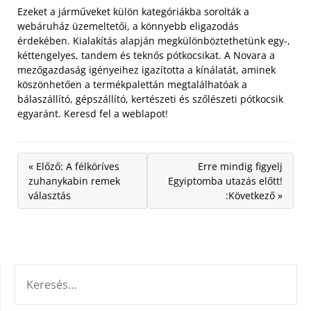
Ezeket a járműveket külön kategóriákba sorolták a
webáruház üzemeltetői, a könnyebb eligazodás
érdekében. Kialakítás alapján megkülönböztethetünk egy-,
kéttengelyes, tandem és teknős pótkocsikat. A Novara a
mezőgazdaság igényeihez igazította a kínálatát, aminek
köszönhetően a termékpalettán megtalálhatóak a
bálaszállító, gépszállító, kertészeti és szőlészeti pótkocsik
egyaránt. Keresd fel a weblapot!
« Előző: A félköríves
Erre mindig figyelj
zuhanykabin remek
Egyiptomba utazás előtt!
választás
:Következő »
KERESÉS: