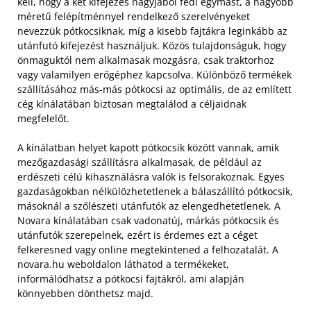
kell, hogy a két kifejezés nagyjából fedi egymást, a nagyobb
méretű felépítménnyel rendelkező szerelvényeket
nevezzük pótkocsiknak, míg a kisebb fajtákra leginkább az
utánfutó kifejezést használjuk. Közös tulajdonságuk, hogy
önmaguktól nem alkalmasak mozgásra, csak traktorhoz
vagy valamilyen erőgéphez kapcsolva. Különböző termékek
szállításához más-más pótkocsi az optimális, de az említett
cég kínálatában biztosan megtalálod a céljaidnak
megfelelőt.
A kínálatban helyet kapott pótkocsik között vannak, amik
mezőgazdasági szállításra alkalmasak, de például az
erdészeti célú kihasználásra valók is felsorakoznak. Egyes
gazdaságokban nélkülözhetetlenek a bálaszállító pótkocsik,
másoknál a szőlészeti utánfutók az elengedhetetlenek. A
Novara kínálatában csak vadonatúj, márkás pótkocsik és
utánfutók szerepelnek, ezért is érdemes ezt a céget
felkeresned vagy online megtekintened a felhozatalát. A
novara.hu weboldalon láthatod a termékeket,
informálódhatsz a pótkocsi fajtákról, ami alapján
könnyebben dönthetsz majd.