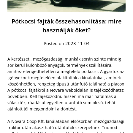
Pótkocsi fajták összehasonlítása: mire
használják őket?
Posted on 2023-11-04
A kertészeti, mezőgazdasági munkák során szinte mindig
sor kerül különböző anyagok, termények szállítására,
amihez elengedhetetlen a megfelelő pótkocsi. A gyártók az
igényeknek megfelelően alakították a kínálatukat, aminek
köszönhetően, rengeteg típusú utánfutó található a piacon.
A
pótkocsi fajtákról a Novara
weboldalán is tájékozódhatsz
bővebben. Kell tájékozódni, hiszen ma már hatalmas a
választék, ráadásul egyetlen utánfutó sem olcsó, tehát
ajánlott jól meggondolni a döntést.
A Novara Coop Kft. kínálatában elsősorban mezőgazdasági,
traktor után akasztható utánfutók szerepelnek. Tudnod