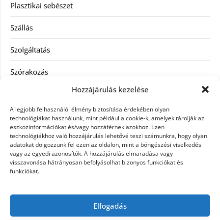
Plasztikai sebészet
Szállás
Szolgáltatás
Szórakozás
Hozzájárulás kezelése
Utazás
A legjobb felhasználói élmény biztosítása érdekében olyan
Vásárlás
technológiákat használunk, mint például a cookie-k, amelyek tárolják az
eszközinformációkat és/vagy hozzáférnek azokhoz. Ezen
technológiákhoz való hozzájárulás lehetővé teszi számunkra, hogy olyan
Víztisztítás
adatokat dolgozzunk fel ezen az oldalon, mint a böngészési viselkedés
vagy az egyedi azonosítók. A hozzájárulás elmaradása vagy
Webáruház
visszavonása hátrányosan befolyásolhat bizonyos funkciókat és
funkciókat.
Címkék
Elfogadás
hátfájás kezelése
műkörmös eszközök
szemészeti betegségek