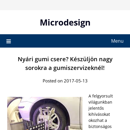
Skip
to
content
Microdesign
Menu
Nyári gumi csere? Készüljön nagy
sorokra a gumiszervizeknél!
Posted on 2017-05-13
A felgyorsult
világunkban
jelentős
kihívásokat
okozhat a
biztonságos