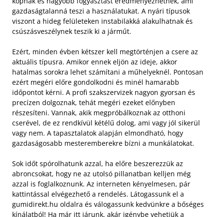
kopnak és nagyobb fogyasztást eredményezhetnek, ami
gazdaságtalanná teszi a használatukat. A nyári típusok
viszont a hideg felületeken instabilakká alakulhatnak és
csúszásveszélynek teszik ki a járműt.
Ezért, minden évben kétszer kell megtörténjen a csere az
aktuális típusra. Amikor ennek eljön az ideje, akkor
hatalmas sorokra lehet számítani a műhelyeknél. Pontosan
ezért megéri előre gondolkodni és minél hamarabb
időpontot kérni. A profi szakszervizek nagyon gyorsan és
precízen dolgoznak, tehát megéri ezeket előnyben
részesíteni. Vannak, akik megpróbálkoznak az otthoni
cserével, de ez rendkívül kétélű dolog, ami vagy jól sikerül
vagy nem. A tapasztalatok alapján elmondható, hogy
gazdaságosabb mesteremberekre bízni a munkálatokat.
Sok időt spórolhatunk azzal, ha előre beszerezzük az
abroncsokat, hogy ne az utolsó pillanatban kelljen még
azzal is foglalkoznunk. Az interneten kényelmesen, pár
kattintással elvégezhető a rendelés. Látogassunk el a
gumidirekt.hu oldalra és válogassunk kedvünkre a bőséges
kínálatból! Ha már itt járunk, akár igénybe vehetjük a