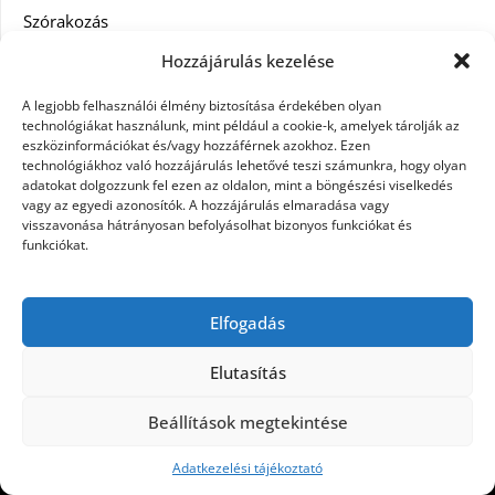
Szórakozás
Hozzájárulás kezelése
Utazás
A legjobb felhasználói élmény biztosítása érdekében olyan
Vásárlás
technológiákat használunk, mint például a cookie-k, amelyek tárolják az
eszközinformációkat és/vagy hozzáférnek azokhoz. Ezen
technológiákhoz való hozzájárulás lehetővé teszi számunkra, hogy olyan
Víztisztítás
adatokat dolgozzunk fel ezen az oldalon, mint a böngészési viselkedés
vagy az egyedi azonosítók. A hozzájárulás elmaradása vagy
Webáruház
visszavonása hátrányosan befolyásolhat bizonyos funkciókat és
funkciókat.
Címkék
Elfogadás
hátfájás kezelése
műkörmös eszközök
szemészeti betegségek
Elutasítás
Beállítások megtekintése
©2026 Microdesign
| Design:
Newspaperly
WordPress Theme
Adatkezelési tájékoztató