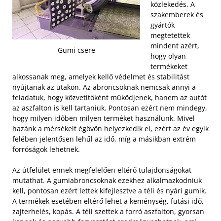
közlekedés. A
szakemberek és
gyártók
megtetettek
mindent azért,
Gumi csere
hogy olyan
termékeket
alkossanak meg, amelyek kellő védelmet és stabilitást
nyújtanak az utakon. Az abroncsoknak nemcsak annyi a
feladatuk, hogy közvetítőként működjenek, hanem az autót
az aszfalton is kell tartaniuk. Pontosan ezért nem mindegy,
hogy milyen időben milyen terméket használunk. Mivel
hazánk a mérsékelt égövön helyezkedik el, ezért az év egyik
felében jelentősen lehűl az idő, míg a másikban extrém
forróságok lehetnek.
Az útfelület ennek megfelelően eltérő tulajdonságokat
mutathat. A gumiabroncsoknak ezekhez alkalmazkodniuk
kell, pontosan ezért lettek kifejlesztve a téli és nyári gumik.
A termékek esetében eltérő lehet a keménység, futási idő,
zajterhelés, kopás. A téli szettek a forró aszfalton, gyorsan