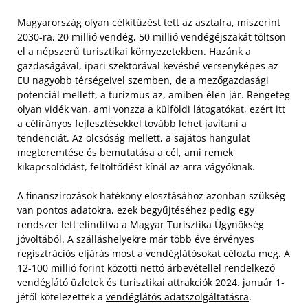
Magyarország olyan célkitűzést tett az asztalra, miszerint
2030-ra, 20 millió vendég, 50 millió vendégéjszakát töltsön
el a népszerű turisztikai környezetekben. Hazánk a
gazdaságával, ipari szektorával kevésbé versenyképes az
EU nagyobb térségeivel szemben, de a mezőgazdasági
potenciál mellett, a turizmus az, amiben élen jár. Rengeteg
olyan vidék van, ami vonzza a külföldi látogatókat, ezért itt
a célirányos fejlesztésekkel tovább lehet javítani a
tendenciát. Az olcsóság mellett, a sajátos hangulat
megteremtése és bemutatása a cél, ami remek
kikapcsolódást, feltöltődést kínál az arra vágyóknak.
A finanszírozások hatékony elosztásához azonban szükség
van pontos adatokra, ezek begyűjtéséhez pedig egy
rendszer lett elindítva a Magyar Turisztika Ügynökség
jóvoltából. A szálláshelyekre már több éve érvényes
regisztrációs eljárás most a vendéglátósokat célozta meg. A
12-100 millió forint közötti nettó árbevétellel rendelkező
vendéglátó üzletek és turisztikai attrakciók 2024. január 1-
jétől kötelezettek a
vendéglátós adatszolgáltatásra
.