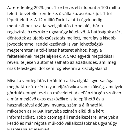
Az eredetileg 2023. jan. 1-re tervezett időpont a 100 millió
feletti bevétellel rendelkező vállalkozásoknak júl. 1-től
lépett életbe. A 12 millió Forint alatti cégek pedig
mentesülnek az adatszolgáltatás terhe alól, bár a
regisztráció részükre ugyanúgy kötelező. A hatóságok azért
döntöttek az újabb csúsztatás mellett, mert így a kisebb
jövedelemmel rendelkezőknek is van lehetőségük
megteremteni a tökéletes hátteret ahhoz, hogy a
feltételeknek megfeleljenek. A CMO egyedi megoldásai
révén, teljesen automatizálható az adatküldés, ami még
csak felesleges időt sem fog elvenni a kiszolgálástól.
Mivel a vendéglátás területén a kiszolgálás gyorsasága
meghatározó, ezért olyan eljárásokra van szükség, amelyek
gördülékennyé teszik a műveletet. Az ePénztárgép szoftver
a már meglévő okos eszközökre is telepíthető és a
használatával adóügyi nyugta, számla állítható ki,
miközben az NTAK irányába szintén elküldi a kért
információkat. Több csomag áll rendelkezésre, amelyek a
kezdő és már régóta működő vállalkozásoknak ugyanúgy
kiszolgálja az igényeit.