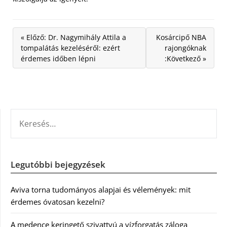
« Előző: Dr. Nagymihály Attila a
Kosárcipő NBA
tompalátás kezeléséről: ezért
rajongóknak
érdemes időben lépni
:Következő »
KERESÉS:
Legutóbbi bejegyzések
Aviva torna tudományos alapjai és vélemények: mit
érdemes óvatosan kezelni?
A medence keringető szivattyú a vízforgatás záloga