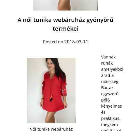
A női tunika webáruház gyönyörű
termékei
Posted on 2018-03-11
Vannak
ruhák,
amelyekből
árad a
nőiesség.
Bár az
egyszerű
póló
kényelmes
és
praktikus,
mégsem
Női tunika webáruház
nyújtja azt