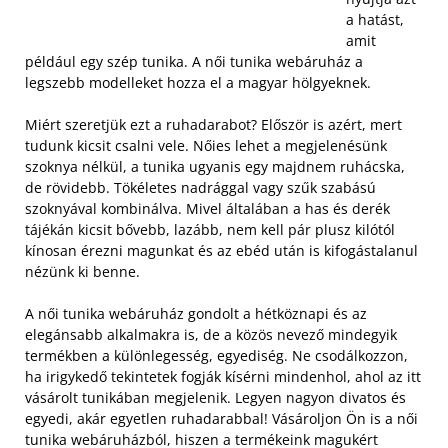
a hatást,
amit
például egy szép tunika. A női tunika webáruház a
legszebb modelleket hozza el a magyar hölgyeknek.
Miért szeretjük ezt a ruhadarabot? Először is azért, mert
tudunk kicsit csalni vele. Nőies lehet a megjelenésünk
szoknya nélkül, a tunika ugyanis egy majdnem ruhácska,
de rövidebb. Tökéletes nadrággal vagy szűk szabású
szoknyával kombinálva.
Mivel általában a has és derék
tájékán kicsit bővebb, lazább, nem kell pár plusz kilótól
kínosan érezni magunkat és az ebéd után is kifogástalanul
nézünk ki benne.
A női tunika webáruház gondolt a hétköznapi és az
elegánsabb alkalmakra is, de a közös nevező mindegyik
termékben a különlegesség, egyediség. Ne csodálkozzon,
ha irigykedő tekintetek fogják kísérni mindenhol, ahol az itt
vásárolt tunikában megjelenik. Legyen nagyon divatos és
egyedi, akár egyetlen ruhadarabbal! Vásároljon Ön is a női
tunika webáruházból, hiszen a termékeink magukért