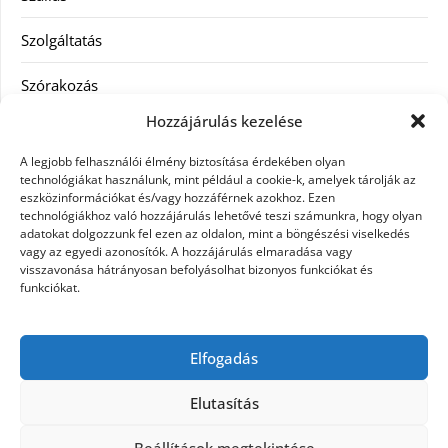
Szolgáltatás
Szórakozás
Hozzájárulás kezelése
Utazás
A legjobb felhasználói élmény biztosítása érdekében olyan
Vásárlás
technológiákat használunk, mint például a cookie-k, amelyek tárolják az
eszközinformációkat és/vagy hozzáférnek azokhoz. Ezen
technológiákhoz való hozzájárulás lehetővé teszi számunkra, hogy olyan
Víztisztítás
adatokat dolgozzunk fel ezen az oldalon, mint a böngészési viselkedés
vagy az egyedi azonosítók. A hozzájárulás elmaradása vagy
Webáruház
visszavonása hátrányosan befolyásolhat bizonyos funkciókat és
funkciókat.
Címkék
Elfogadás
hátfájás kezelése
műkörmös eszközök
szemészeti betegségek
Elutasítás
Beállítások megtekintése