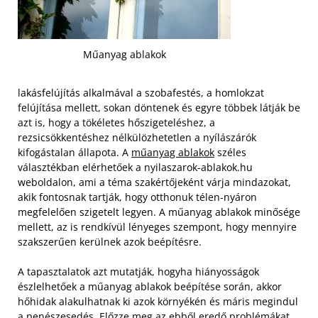
Műanyag ablakok
lakásfelújítás alkalmával a szobafestés, a homlokzat
felújítása mellett, sokan döntenek és egyre többek látják be
azt is, hogy a tökéletes hőszigeteléshez, a
rezsicsökkentéshez nélkülözhetetlen a nyílászárók
kifogástalan állapota. A
műanyag ablakok
széles
választékban elérhetőek a nyilaszarok-ablakok.hu
weboldalon, ami a téma szakértőjeként várja mindazokat,
akik fontosnak tartják, hogy otthonuk télen-nyáron
megfelelően szigetelt legyen. A műanyag ablakok minősége
mellett, az is rendkívül lényeges szempont, hogy mennyire
szakszerűen kerülnek azok beépítésre.
A tapasztalatok azt mutatják, hogyha hiányosságok
észlelhetőek a műanyag ablakok beépítése során, akkor
hőhidak alakulhatnak ki azok környékén és máris megindul
a penészesedés. Előzze meg az ebből eredő problémákat