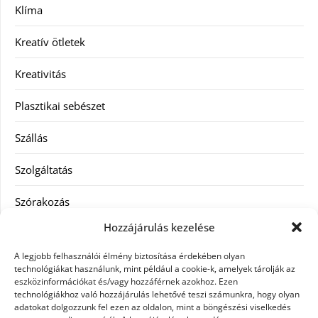
Klíma
Kreatív ötletek
Kreativitás
Plasztikai sebészet
Szállás
Szolgáltatás
Szórakozás
Hozzájárulás kezelése
Utazás
A legjobb felhasználói élmény biztosítása érdekében olyan
Vásárlás
technológiákat használunk, mint például a cookie-k, amelyek tárolják az
eszközinformációkat és/vagy hozzáférnek azokhoz. Ezen
technológiákhoz való hozzájárulás lehetővé teszi számunkra, hogy olyan
Víztisztítás
adatokat dolgozzunk fel ezen az oldalon, mint a böngészési viselkedés