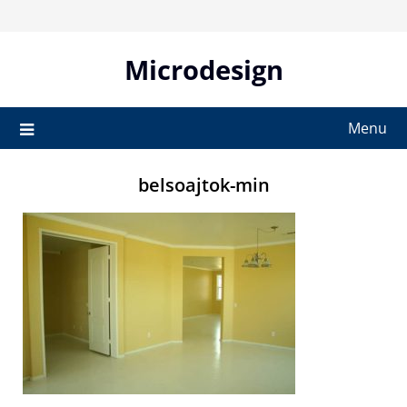
Skip
to
content
Microdesign
Menu
belsoajtok-min