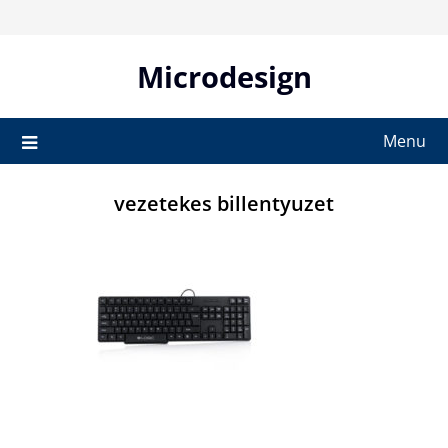
Skip
to
content
Microdesign
Menu
vezetekes billentyuzet