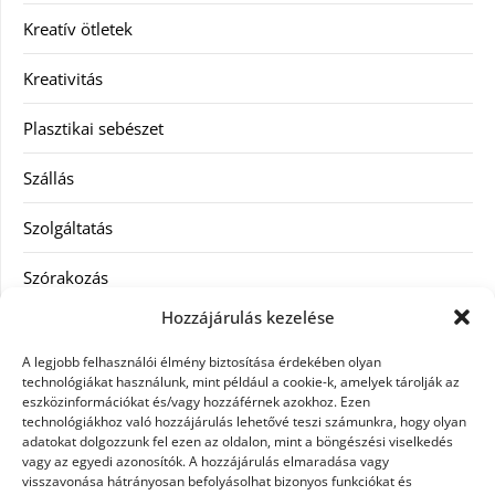
Kreatív ötletek
Kreativitás
Plasztikai sebészet
Szállás
Szolgáltatás
Szórakozás
Hozzájárulás kezelése
Utazás
A legjobb felhasználói élmény biztosítása érdekében olyan
Vásárlás
technológiákat használunk, mint például a cookie-k, amelyek tárolják az
eszközinformációkat és/vagy hozzáférnek azokhoz. Ezen
technológiákhoz való hozzájárulás lehetővé teszi számunkra, hogy olyan
Víztisztítás
adatokat dolgozzunk fel ezen az oldalon, mint a böngészési viselkedés
vagy az egyedi azonosítók. A hozzájárulás elmaradása vagy
Webáruház
visszavonása hátrányosan befolyásolhat bizonyos funkciókat és