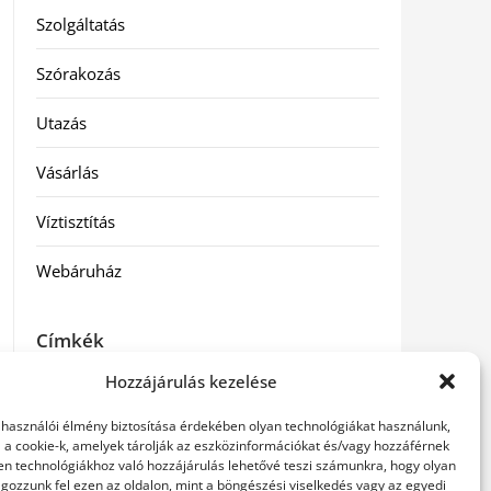
Szolgáltatás
Szórakozás
Utazás
Vásárlás
Víztisztítás
Webáruház
Címkék
Hozzájárulás kezelése
hátfájás kezelése
műkörmös eszközök
szemészeti
betegségek
elhasználói élmény biztosítása érdekében olyan technológiákat használunk,
l a cookie-k, amelyek tárolják az eszközinformációkat és/vagy hozzáférnek
en technológiákhoz való hozzájárulás lehetővé teszi számunkra, hogy olyan
gozzunk fel ezen az oldalon, mint a böngészési viselkedés vagy az egyedi