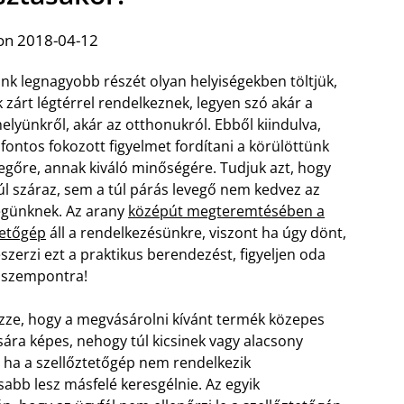
on 2018-04-12
ünk legnagyobb részét olyan helyiségekben töltjük,
 zárt légtérrel rendelkeznek, legyen szó akár a
lyünkről, akár az otthonukról. Ebből kiindulva,
fontos fokozott figyelmet fordítani a körülöttünk
vegőre, annak kiváló minőségére. Tudjuk azt, hogy
úl száraz, sem a túl párás levegő nem kedvez az
günknek. Az arany
középút megteremtésében a
tetőgép
áll a rendelkezésünkre, viszont ha úgy dönt,
szerzi ezt a praktikus berendezést, figyeljen oda
 szempontra!
izze, hogy a megvásárolni kívánt termék közepes
a képes, nehogy túl kicsinek vagy alacsony
 ha a szellőztetőgép nem rendelkezik
sabb lesz másfelé keresgélnie. Az egyik