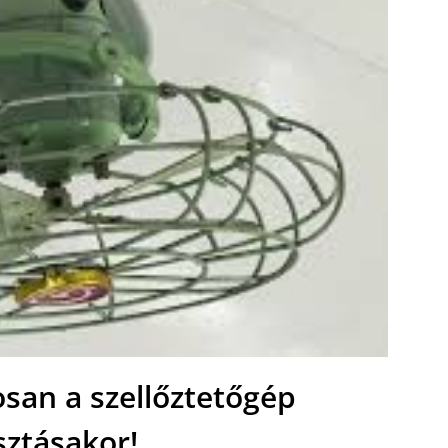
osan a szellőztetőgép
sztásakor!