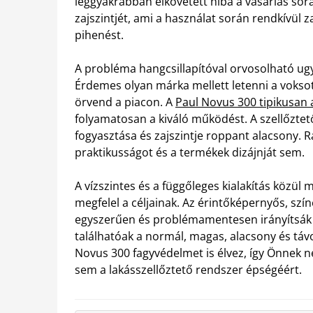
leggyakrabban elkövetett hiba a vásárlás sorá
zajszintjét, ami a használat során rendkívül 
pihenést.
A probléma hangcsillapítóval orvosolható u
Érdemes olyan márka mellett letenni a vokso
örvend a piacon. A
Paul Novus 300 tipikusan 
folyamatosan a kiváló működést. A szellőzte
fogyasztása és zajszintje roppant alacsony. 
praktikusságot és a termékek dizájnját sem.
A vízszintes és a függőleges kialakítás közül 
megfelel a céljainak. Az érintőképernyős, szín
egyszerűen és problémamentesen irányítsák a
találhatóak a normál, magas, alacsony és távo
Novus 300 fagyvédelmet is élvez, így Önnek
sem a lakásszellőztető rendszer épségéért.