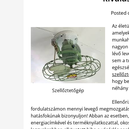
Posted 
Az élet
amelyek
munkahe
nagyon 
lévő le
sem a t
egészsé
szellőz
hogy be
néhány
Szellőztetőgép
Ellenőr
fordulatszámon mennyi levegő megmozgatásár
hatásfokúnak bizonyuljon! Abban az esetben,
energiacímkével és terméknyilatkozattal, oko