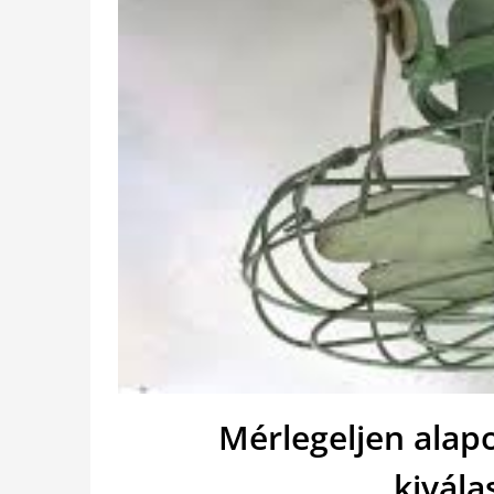
Mérlegeljen alap
kivála