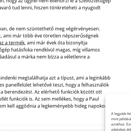
n, hogy az ügyfél nem ellenőrzi le a szellőztetőgép
zavaró tud lenni, hiszen tönkreteheti a nyugodt
gyan, de nem szüntethető meg végérvényesen.
t, ami már több éve töretlen népszerűségnek
az a termék
, ami már évek óta bizonyítja
tőgép hatásfoka rendkívül magas, míg villamos
Ráadásul a márka nem bízza a véletlenre a
mindenki megtalálhatja azt a típust, ami a leginkább
es panelfelület lehetővé teszi, hogy a felhasználók
 berendezést. Az elérhető funkciók között ott
llét funkciók is. Az sem mellékes, hogy a Paul
 nem kell aggódnia a legkeményebb hideg napokon
A legjobb f
mint példáu
azokhoz. Ez
adatokat dol