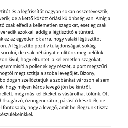
ztítót és a légfrissítőt nagyon sokan összetévesztik,
verik, de a kettő között óriási különbség van. Amíg a
ítő csak elfedi a kellemetlen szagokat, esetleg csak
eredik azokkal, addig a légtisztító eltünteti.
 ez az egyetlen ok arra, hogy valaki légtisztítót
on. A légtisztító pozitív tulajdonságait sokáig
 sorolni, de csak néhányat említünk meg belőlük.
zon kívül, hogy eltünteti a kellemetlen szagokat,
semmisíti a pollenek egy részét, a port megszűri
mogtól megtisztítja a szoba levegőjét.
Bizony,
boldogan szellőztetjük a szobánkat városon el sem
ük, hogy milyen káros levegő jön be kintről.
ellett, még más kellékeket is vásárolhat tőlünk. Ott
, hősugárzó, ózongenerátor, párásító készülék, de
 fontosabb, hogy a levegő, amit belélegzünk tiszta
készülékeinkkel.