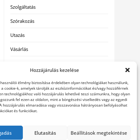
Szolgáltatás
Szórakozás
Utazás
Vásárlás
Víztisztítás
Hozzájárulás kezelése
Webáruház
elhasználói élmény biztosítása érdekében olyan technológiákat használunk,
l a cookie-k, amelyek tárolják az eszközinformációkat és/vagy hozzáférnek
en technológiákhoz való hozzájárulás lehetővé teszi számunkra, hogy olyan
Címkék
gozzunk fel ezen az oldalon, mint a böngészési viselkedés vagy az egyedi
 A hozzájárulás elmaradása vagy visszavonása hátrányosan befolyásolhat
kciókat és funkciókat.
hátfájás kezelése
műkörmös eszközök
szemészeti
betegségek
gadás
Elutasítás
Beállítások megtekintése