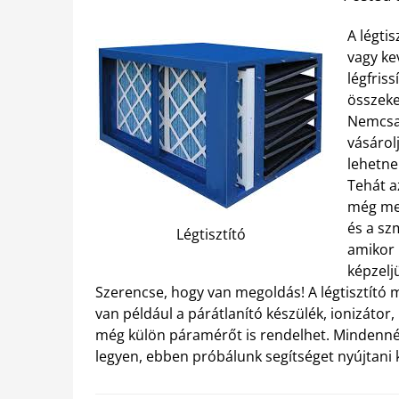
A légtis
vagy ke
légfriss
összekev
Nemcsak
vásárolj
lehetne
Tehát a
még meg
és a sz
Légtisztító
amikor 
képzelj
Szerencse, hogy van megoldás! A légtisztító m
van például a párátlanító készülék, ionizátor
még külön páramérőt is rendelhet. Mindennél
legyen, ebben próbálunk segítséget nyújtani 