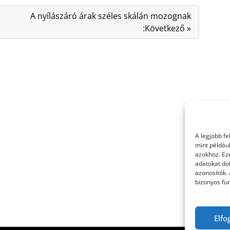
A nyílászáró árak széles skálán mozognak
:Következő »
A legjobb f
mint példáu
azokhoz. Ez
adatokat dol
azonosítók.
bizonyos fun
Elfo