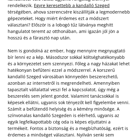
rendelkezik.
Egyre keresettebb a kandalló Szeged
térségében, ahova szerencsére kiszállítják a legmodernebb
gépezeteket. Hogy miért érdemes ezt a módszert
választani? Először is a lobogó tűz látványa meghitt
hangulatot teremt az otthonában, ami igazán jól jön a
hosszú és a fárasztó nap után.
Nem is gondolná az ember, hogy mennyire megnyugtató
bír lenni ez a kép. Másodszor sokkal költséghatékonyabb
és a környezetet sem szennyezi. Főleg a nagy házakat lehet
hatékonyan befűteni ezzel a módszerrel. A korszerű
kandalló Szeged városában könnyedén beszerezhető,
azonban az internetről is megrendelheti. Amennyiben
tapasztalt vállalattal veszi fel a kapcsolatot, úgy még a
beszerelés sem jelent gondot. Valamint tanácsokkal is
képesek ellátni, ugyanis sok tényezőt kell figyelembe venni.
Számít a befűtendő helyiség és a kémény minősége.
A
színvonalas kandalló Szegeden is elérhető, ugyanis az
egyik legfelkapottabb cég oda is képes eljuttatni a
termékeit. Fontos a biztonság és a megbízhatóság, ezért is
érdemes a minőséget választani. Nyilván senki sem