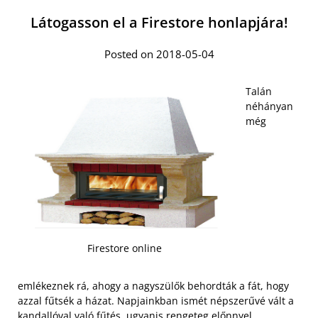
Látogasson el a Firestore honlapjára!
Posted on 2018-05-04
Talán
néhányan
még
Firestore online
emlékeznek rá, ahogy a nagyszülők behordták a fát, hogy
azzal fűtsék a házat. Napjainkban ismét népszerűvé vált a
kandallóval való fűtés, ugyanis rengeteg előnnyel