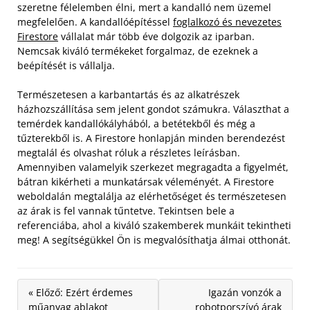
szeretne félelemben élni, mert a kandalló nem üzemel
megfelelően. A kandallóépítéssel
foglalkozó és nevezetes
Firestore
vállalat már több éve dolgozik az iparban.
Nemcsak kiváló termékeket forgalmaz, de ezeknek a
beépítését is vállalja.
Természetesen a karbantartás és az alkatrészek
házhozszállítása sem jelent gondot számukra. Választhat a
temérdek kandallókályhából, a betétekből és még a
tűzterekből is. A Firestore honlapján minden berendezést
megtalál és olvashat róluk a részletes leírásban.
Amennyiben valamelyik szerkezet megragadta a figyelmét,
bátran kikérheti a munkatársak véleményét. A Firestore
weboldalán megtalálja az elérhetőséget és természetesen
az árak is fel vannak tűntetve. Tekintsen bele a
referenciába, ahol a kiváló szakemberek munkáit tekintheti
meg! A segítségükkel Ön is megvalósíthatja álmai otthonát.
« Előző: Ezért érdemes
Igazán vonzók a
műanyag ablakot
robotporszívó árak