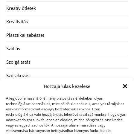
Kreatív ötletek
Kreativitás
Plasztikai sebészet
Szállás
Szolgáltatás
Szórakozás
Hozzájárulás kezelése
Utazás
A legjobb felhasználói élmény biztosítása érdekében olyan
Vásárlás
technológiákat használunk, mint például a cookie-k, amelyek tárolják az
eszközinformációkat és/vagy hozzáférnek azokhoz. Ezen
technológiákhoz való hozzájárulás lehetővé teszi számunkra, hogy olyan
Víztisztítás
adatokat dolgozzunk fel ezen az oldalon, mint a böngészési viselkedés
vagy az egyedi azonosítók. A hozzájárulás elmaradása vagy
Webáruház
visszavonása hátrányosan befolyásolhat bizonyos funkciókat és