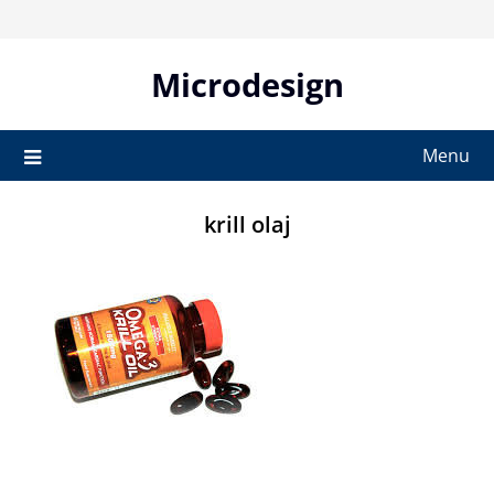
Skip
to
content
Microdesign
Menu
krill olaj