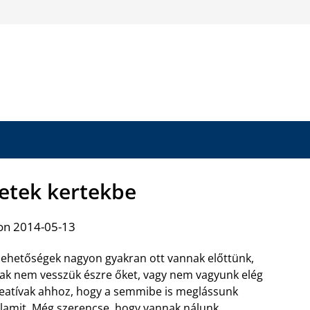
letek kertekbe
on 2014-05-13
lehetőségek nagyon gyakran ott vannak előttünk,
ak nem vesszük észre őket, vagy nem vagyunk elég
eatívak ahhoz, hogy a semmibe is meglássunk
lamit. Még szerencse, hogy vannak nálunk