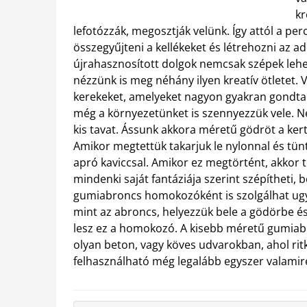
kr
lefotózzák, megosztják velünk. Így attól a p
összegyűjteni a kellékeket és létrehozni az a
újrahasznosított dolgok nemcsak szépek leh
nézzünk is meg néhány ilyen kreatív ötletet. 
kerekeket, amelyeket nagyon gyakran gondtal
még a környezetünket is szennyezzük vele.
Ne
kis tavat. Ássunk akkora méretű gödröt a ker
Amikor megtettük takarjuk le nylonnal és tün
apró kaviccsal. Amikor ez megtörtént, akkor 
mindenki saját fantáziája szerint szépítheti, bő
gumiabroncs homokozóként is szolgálhat ugy
mint az abroncs, helyezzük bele a gödörbe é
lesz ez a homokozó. A kisebb méretű gumiabr
olyan beton, vagy köves udvarokban, ahol ritka
felhasználható még legalább egyszer valamir