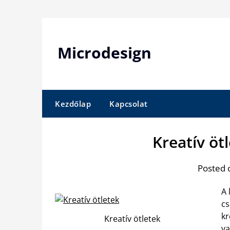
Skip
to
content
Microdesign
Kezdőlap
Kapcsolat
Kreatív öt
Posted 
A 
cs
kr
Kreatív ötletek
va