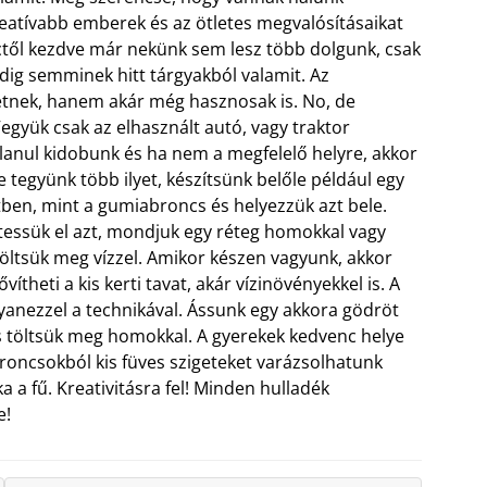
eatívabb emberek és az ötletes megvalósításaikat
erctől kezdve már nekünk sem lesz több dolgunk, csak
ddig semminek hitt tárgyakból valamit. Az
etnek, hanem akár még hasznosak is. No, de
Vegyük csak az elhasznált autó, vagy traktor
anul kidobunk és ha nem a megfelelő helyre, akkor
 tegyünk több ilyet, készítsünk belőle például egy
tben, mint a gumiabroncs és helyezzük azt bele.
tessük el azt, mondjuk egy réteg homokkal vagy
töltsük meg vízzel. Amikor készen vagyunk, akkor
vítheti a kis kerti tavat, akár vízinövényekkel is. A
anezzel a technikával. Ássunk egy akkora gödröt
s töltsük meg homokkal. A gyerekek kedvenc helye
oncsokból kis füves szigeteket varázsolhatunk
 a fű. Kreativitásra fel! Minden hulladék
e!