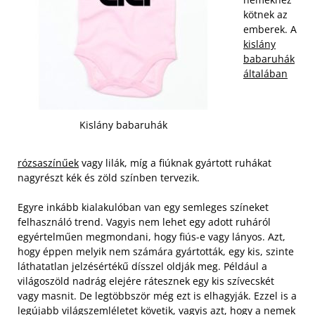
kötnek az
emberek. A
kislány
babaruhák
általában
Kislány babaruhák
rózsaszínűek
vagy lilák, míg a fiúknak gyártott ruhákat
nagyrészt kék és zöld színben tervezik.
Egyre inkább kialakulóban van egy semleges színeket
felhasználó trend. Vagyis nem lehet egy adott ruháról
egyértelműen megmondani, hogy fiús-e vagy lányos. Azt,
hogy éppen melyik nem számára gyártották, egy kis, szinte
láthatatlan jelzésértékű dísszel oldják meg. Például a
világoszöld nadrág elejére rátesznek egy kis szívecskét
vagy masnit.
De legtöbbször még ezt is elhagyják. Ezzel is a
legújabb világszemléletet követik, vagyis azt, hogy a nemek