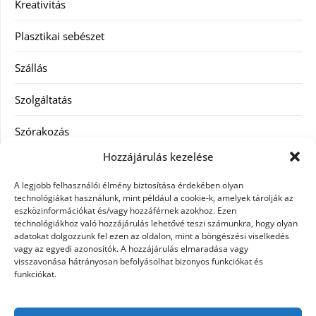
Kreativitás
Plasztikai sebészet
Szállás
Szolgáltatás
Szórakozás
Hozzájárulás kezelése
Utazás
A legjobb felhasználói élmény biztosítása érdekében olyan
Vásárlás
technológiákat használunk, mint például a cookie-k, amelyek tárolják az
eszközinformációkat és/vagy hozzáférnek azokhoz. Ezen
technológiákhoz való hozzájárulás lehetővé teszi számunkra, hogy olyan
Víztisztítás
adatokat dolgozzunk fel ezen az oldalon, mint a böngészési viselkedés
vagy az egyedi azonosítók. A hozzájárulás elmaradása vagy
Webáruház
visszavonása hátrányosan befolyásolhat bizonyos funkciókat és
funkciókat.
Címkék