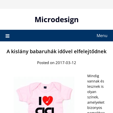
Skip
to
content
Microdesign
Menu
A kislány babaruhák idővel elfelejtődnek
Posted on 2017-03-12
Mindig
vannak és
lesznek is
olyan
színek,
amelyeket
bizonyos
nemekhez