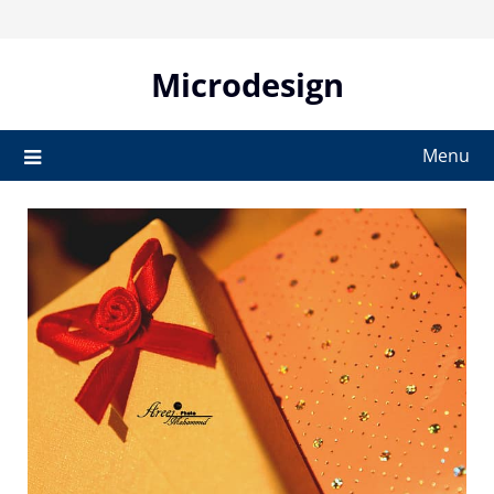
Skip
to
content
Microdesign
Menu