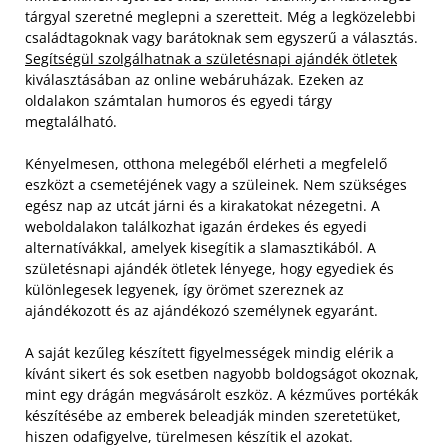
tárgyal szeretné meglepni a szeretteit. Még a legközelebbi
családtagoknak vagy barátoknak sem egyszerű a választás.
Segítségül szolgálhatnak a születésnapi ajándék ötletek
kiválasztásában az online webáruházak. Ezeken az
oldalakon számtalan humoros és egyedi tárgy
megtalálható.
Kényelmesen, otthona melegéből elérheti a megfelelő
eszközt a csemetéjének vagy a szüleinek. Nem szükséges
egész nap az utcát járni és a kirakatokat nézegetni. A
weboldalakon találkozhat igazán érdekes és egyedi
alternatívákkal, amelyek kisegítik a slamasztikából. A
születésnapi ajándék ötletek lényege, hogy egyediek és
különlegesek legyenek, így örömet szereznek az
ajándékozott és az ajándékozó személynek egyaránt.
A saját kezűleg készített figyelmességek mindig elérik a
kívánt sikert és sok esetben nagyobb boldogságot okoznak,
mint egy drágán megvásárolt eszköz. A kézműves portékák
készítésébe az emberek beleadják minden szeretetüket,
hiszen odafigyelve, türelmesen készítik el azokat.