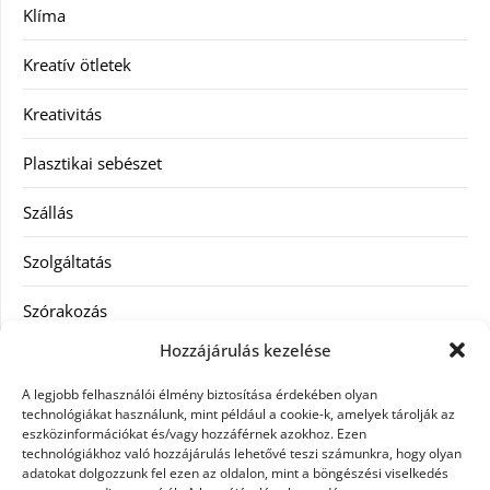
Klíma
Kreatív ötletek
Kreativitás
Plasztikai sebészet
Szállás
Szolgáltatás
Szórakozás
Hozzájárulás kezelése
Utazás
A legjobb felhasználói élmény biztosítása érdekében olyan
Vásárlás
technológiákat használunk, mint például a cookie-k, amelyek tárolják az
eszközinformációkat és/vagy hozzáférnek azokhoz. Ezen
technológiákhoz való hozzájárulás lehetővé teszi számunkra, hogy olyan
Víztisztítás
adatokat dolgozzunk fel ezen az oldalon, mint a böngészési viselkedés