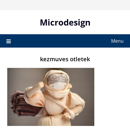
Skip
to
content
Microdesign
Menu
kezmuves otletek