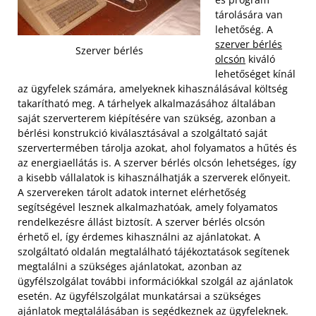
tárolására van
lehetőség. A
szerver bérlés
Szerver bérlés
olcsón
kiváló
lehetőséget kínál
az ügyfelek számára, amelyeknek kihasználásával költség
takarítható meg. A tárhelyek alkalmazásához általában
saját szerverterem kiépítésére van szükség, azonban a
bérlési konstrukció kiválasztásával a szolgáltató saját
szervertermében tárolja azokat, ahol folyamatos a hűtés és
az energiaellátás is.
A szerver bérlés olcsón lehetséges, így
a kisebb vállalatok is kihasználhatják a szerverek előnyeit.
A szervereken tárolt adatok internet elérhetőség
segítségével lesznek alkalmazhatóak, amely folyamatos
rendelkezésre állást biztosít. A szerver bérlés olcsón
érhető el, így érdemes kihasználni az ajánlatokat. A
szolgáltató oldalán megtalálható tájékoztatások segítenek
megtalálni a szükséges ajánlatokat, azonban az
ügyfélszolgálat további információkkal szolgál az ajánlatok
esetén. Az ügyfélszolgálat munkatársai a szükséges
ajánlatok megtalálásában is segédkeznek az ügyfeleknek.