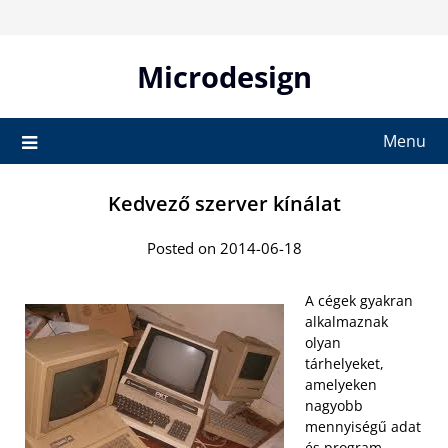
Skip
to
content
Microdesign
Menu
Kedvező szerver kínálat
Posted on 2014-06-18
A cégek gyakran
alkalmaznak
olyan
tárhelyeket,
amelyeken
nagyobb
mennyiségű adat
és program