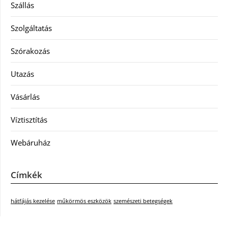
Szállás
Szolgáltatás
Szórakozás
Utazás
Vásárlás
Víztisztítás
Webáruház
Címkék
hátfájás kezelése
műkörmös eszközök
szemészeti betegségek