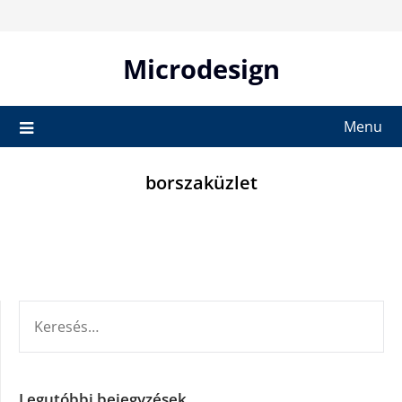
Skip
to
content
Microdesign
Menu
borszaküzlet
KERESÉS:
Legutóbbi bejegyzések