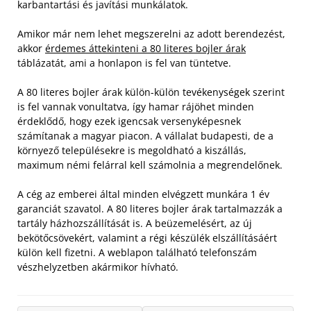
karbantartási és javítási munkálatok.
Amikor már nem lehet megszerelni az adott berendezést,
akkor
érdemes áttekinteni a 80 literes bojler árak
táblázatát, ami a honlapon is fel van tüntetve.
A 80 literes bojler árak külön-külön tevékenységek szerint
is fel vannak vonultatva, így hamar rájöhet minden
érdeklődő, hogy ezek igencsak versenyképesnek
számítanak a magyar piacon. A vállalat budapesti, de a
környező településekre is megoldható a kiszállás,
maximum némi felárral kell számolnia a megrendelőnek.
A cég az emberei által minden elvégzett munkára 1 év
garanciát szavatol. A 80 literes bojler árak tartalmazzák a
tartály házhozszállítását is. A beüzemelésért, az új
bekötőcsövekért, valamint a régi készülék elszállításáért
külön kell fizetni. A weblapon található telefonszám
vészhelyzetben akármikor hívható.