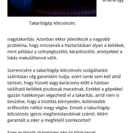
Takarítógép kölcsönzés
nagytakarítás. Azonban ekkor jelentkezik a nagyobb
probléma, hogy nincsenek a háztartásban olyan a kellékek,
mint például a szőnyegtisztító, kárpittisztító, amelyekkel a
lakás makulátlanná válik.
Szerencsére a takarítógép kölcsönzés szolgáltatást
számtalan cég garantálni tudja, ezért senki sem kell attól
tartson, hogy húsvét vagy karácsony előtt a házban
található kellékek piszkosak maradnak. Ezekkel a gépekkel
igazán hatékonyan végezhető el a takarítás, arról nem is
beszélve, hogy a tisztítás könnyedén, különösebb
erőfeszítés nélkül megy végbe.
Emiatt a takarítógép
kölcsönzés igenis megfontolandónak számít. Miért
garantált a siker a megfelelő szerkezettel?
Ezen eszközök akármilyen gép tisztítószerrel