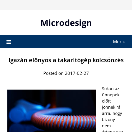
Skip
to
content
Microdesign
Menu
Igazán előnyös a takarítógép kölcsönzés
Posted on 2017-02-27
Sokan az
ünnepek
előtt
jönnek rá
arra, hogy
bizony
nem
ártana egy