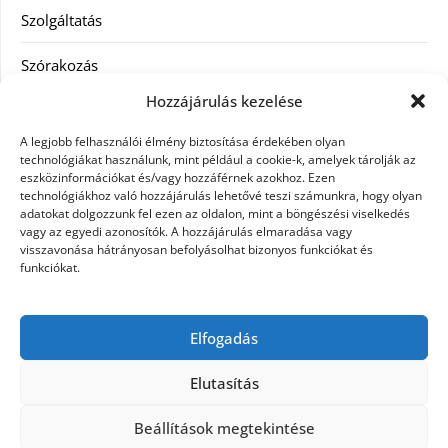
Szolgáltatás
Szórakozás
Hozzájárulás kezelése
Utazás
A legjobb felhasználói élmény biztosítása érdekében olyan
Vásárlás
technológiákat használunk, mint például a cookie-k, amelyek tárolják az
eszközinformációkat és/vagy hozzáférnek azokhoz. Ezen
technológiákhoz való hozzájárulás lehetővé teszi számunkra, hogy olyan
Víztisztítás
adatokat dolgozzunk fel ezen az oldalon, mint a böngészési viselkedés
vagy az egyedi azonosítók. A hozzájárulás elmaradása vagy
Webáruház
visszavonása hátrányosan befolyásolhat bizonyos funkciókat és
funkciókat.
Címkék
Elfogadás
hátfájás kezelése
műkörmös eszközök
szemészeti betegségek
Elutasítás
Beállítások megtekintése
©2026 Microdesign
| Design:
Newspaperly