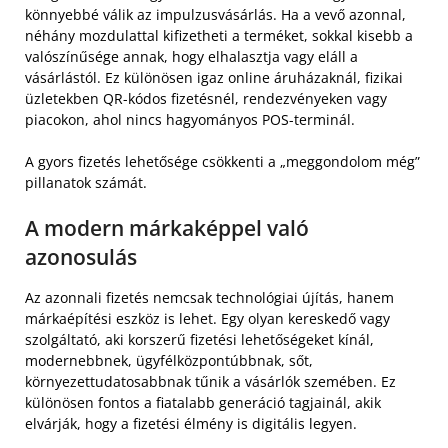
könnyebbé válik az impulzusvásárlás. Ha a vevő azonnal,
néhány mozdulattal kifizetheti a terméket, sokkal kisebb a
valószínűsége annak, hogy elhalasztja vagy eláll a
vásárlástól. Ez különösen igaz online áruházaknál, fizikai
üzletekben QR-kódos fizetésnél, rendezvényeken vagy
piacokon, ahol nincs hagyományos POS-terminál.
A gyors fizetés lehetősége csökkenti a „meggondolom még”
pillanatok számát.
A modern márkaképpel való
azonosulás
Az azonnali fizetés nemcsak technológiai újítás, hanem
márkaépítési eszköz is lehet. Egy olyan kereskedő vagy
szolgáltató, aki korszerű fizetési lehetőségeket kínál,
modernebbnek, ügyfélközpontúbbnak, sőt,
környezettudatosabbnak tűnik a vásárlók szemében. Ez
különösen fontos a fiatalabb generáció tagjainál, akik
elvárják, hogy a fizetési élmény is digitális legyen.