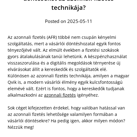
technikája?
Posted on 2025-05-11
Az azonnali fizetés (AFR) többé nem csupán kényelmi
szolgáltatás, mert a vásárlói döntéshozatal egyik fontos
tényezőjévé vált. Az elmúlt években a fizetési szokások
gyors átalakulásának tanúi lehetünk. A készpénzhasználat
visszaszorulása és a digitális megoldások térnyerése új
elvárásokat állít a kereskedők és szolgáltatók elé.
Különösen az azonnali fizetés technikája, amilyen a magyar
Qvik is, a modern vásárlói élmény egyik kulcsfontosságú
elemévé vált. Ezért is fontos, hogy a kereskedők tudjanak
alkalmazkodni az
azonnali fizetés
igényéhez.
Sok céget kifejezetten érdekel, hogy valóban hatással van
az azonnali fizetés lehetősége valamilyen formában a
vásárlói döntésekre? Ha pedig igen, akkor milyen módon?
Nézzük meg!