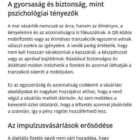
A gyorsaság és biztonság, mint
pszichológiai tényezők
A mai vásárlók nemcsak az árra, hanem az élményre, a
kényelemre és az azonnaliságra is fókuszálnak. A QR-kódos
mobilfizetés vagy az érintéses tranzakciók egyszerre adnak
választ ezekre az igényekre. A vevők pedig értékelik, hogy
nem kell hosszan várakozniuk a kasszánál, a készpénzzel
vagy az apróval bajlódniuk. Ráadásul biztonságos és
átlátható módon intézhetik a fizetést és azonnal láthatják a
tranzakció sikerét a mobiljukon.
Ez az egyszerűség és azonnaliság csökkenti a vásárlási
akadályokat és nagyban hozzájárul ahhoz, hogy a vevő
végül a vásárlás mellett döntsön. Az sem mellékes a
bevezető üzlet oldaláról, hogy a kifizetés azonnal jóváíródik
a számlán, így a pénz rögtön hozzáférhető lesz.
Az impulzusvásárlások erősödése
A digitális fizetés egyik nem várt hozadéka, hogy