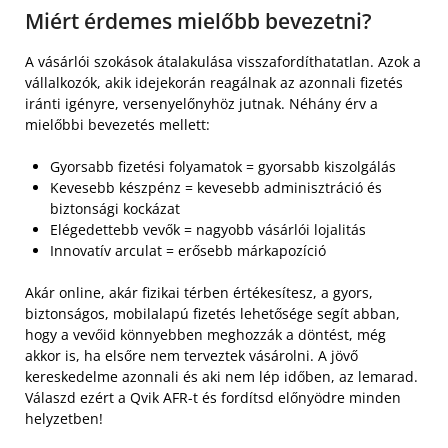
Miért érdemes mielőbb bevezetni?
A vásárlói szokások átalakulása visszafordíthatatlan. Azok a
vállalkozók, akik idejekorán reagálnak az azonnali fizetés
iránti igényre, versenyelőnyhöz jutnak. Néhány érv a
mielőbbi bevezetés mellett:
Gyorsabb fizetési folyamatok = gyorsabb kiszolgálás
Kevesebb készpénz = kevesebb adminisztráció és
biztonsági kockázat
Elégedettebb vevők = nagyobb vásárlói lojalitás
Innovatív arculat = erősebb márkapozíció
Akár online, akár fizikai térben értékesítesz, a gyors,
biztonságos, mobilalapú fizetés lehetősége segít abban,
hogy a vevőid könnyebben meghozzák a döntést, még
akkor is, ha elsőre nem terveztek vásárolni. A jövő
kereskedelme azonnali és aki nem lép időben, az lemarad.
Válaszd ezért a Qvik AFR-t és fordítsd előnyödre minden
helyzetben!