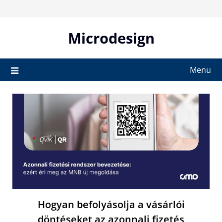
Skip
to
content
Microdesign
Menu
Hogyan befolyásolja a vásárlói
döntéseket az azonnali fizetés