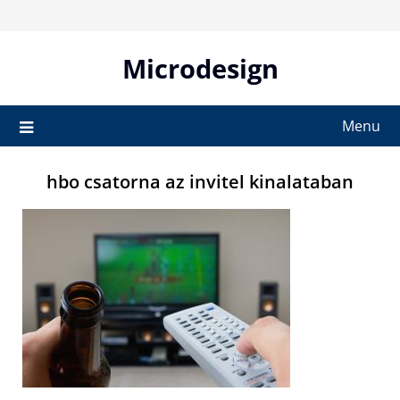
Skip
to
content
Microdesign
Menu
hbo csatorna az invitel kinalataban