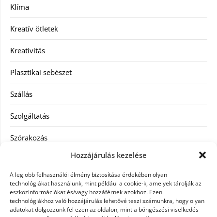
Klíma
Kreatív ötletek
Kreativitás
Plasztikai sebészet
Szállás
Szolgáltatás
Szórakozás
Hozzájárulás kezelése
Utazás
A legjobb felhasználói élmény biztosítása érdekében olyan
Vásárlás
technológiákat használunk, mint például a cookie-k, amelyek tárolják az
eszközinformációkat és/vagy hozzáférnek azokhoz. Ezen
technológiákhoz való hozzájárulás lehetővé teszi számunkra, hogy olyan
Víztisztítás
adatokat dolgozzunk fel ezen az oldalon, mint a böngészési viselkedés