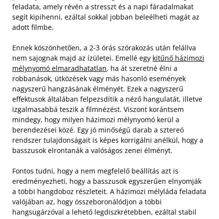
feladata, amely révén a stresszt és a napi fáradalmakat
segít kipihenni, ezáltal sokkal jobban beleélheti magát az
adott filmbe.
Ennek köszönhetően, a 2-3 órás szórakozás után felállva
nem sajognak majd az ízületei. Emellé egy
kitűnő házimozi
mélynyomó elmaradhatatlan
, ha át szeretné élni a
robbanások, ütközések vagy más hasonló események
nagyszerű hangzásának élményét. Ezek a nagyszerű
effektusok általában felpezsdítik a néző hangulatát, illetve
izgalmasabbá teszik a filmnézést. Viszont korántsem
mindegy, hogy milyen házimozi mélynyomó kerül a
berendezései közé. Egy jó minőségű darab a sztereó
rendszer tulajdonságait is képes korrigálni anélkül, hogy a
basszusok elrontanák a valóságos zenei élményt.
Fontos tudni, hogy a nem megfelelő beállítás azt is
eredményezheti, hogy a basszusok egyszerűen elnyomják
a többi hangdoboz részleteit. A házimozi mélyláda feladata
valójában az, hogy összeboronálódjon a többi
hangsugárzóval a lehető legdiszkrétebben, ezáltal stabil