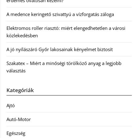
érdemes óvatosan kezelni?
A medence keringető szivattyú a vízforgatás záloga
Elektromos roller riasztó: miért elengedhetetlen a városi
közlekedésben
A jó nyílászáró Győr lakosainak kényelmet biztosít
Szakatex – Miért a minőségi törölköző anyag a legjobb
választás
Kategóriák
Ajtó
Autó-Motor
Egészség