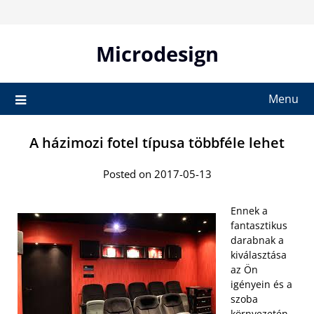
Skip
to
content
Microdesign
Menu
A házimozi fotel típusa többféle lehet
Posted on 2017-05-13
Ennek a
fantasztikus
darabnak a
kiválasztása
az Ön
igényein és a
szoba
környezetén