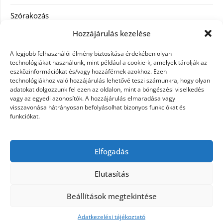
Szórakozás
Hozzájárulás kezelése
Utazás
A legjobb felhasználói élmény biztosítása érdekében olyan
Vásárlás
technológiákat használunk, mint például a cookie-k, amelyek tárolják az
eszközinformációkat és/vagy hozzáférnek azokhoz. Ezen
technológiákhoz való hozzájárulás lehetővé teszi számunkra, hogy olyan
Víztisztítás
adatokat dolgozzunk fel ezen az oldalon, mint a böngészési viselkedés
vagy az egyedi azonosítók. A hozzájárulás elmaradása vagy
Webáruház
visszavonása hátrányosan befolyásolhat bizonyos funkciókat és
funkciókat.
Címkék
Elfogadás
hátfájás kezelése
műkörmös eszközök
szemészeti betegségek
Elutasítás
Beállítások megtekintése
©2026 Microdesign
| Design:
Newspaperly
WordPress Theme
Adatkezelési tájékoztató