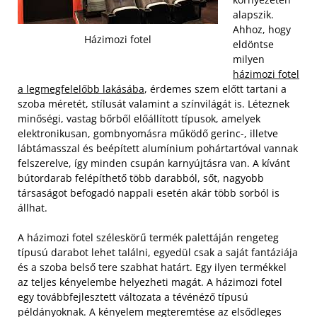
alapszik.
Ahhoz, hogy
Házimozi fotel
eldöntse
milyen
házimozi fotel
a legmegfelelőbb lakásába
, érdemes szem előtt tartani a
szoba méretét, stílusát valamint a színvilágát is. Léteznek
minőségi, vastag bőrből előállított típusok, amelyek
elektronikusan, gombnyomásra működő gerinc-, illetve
lábtámasszal és beépített alumínium pohártartóval vannak
felszerelve, így minden csupán karnyújtásra van. A kívánt
bútordarab felépíthető több darabból, sőt, nagyobb
társaságot befogadó nappali esetén akár több sorból is
állhat.
A házimozi fotel széleskörű termék palettáján rengeteg
típusú darabot lehet találni, egyedül csak a saját fantáziája
és a szoba belső tere szabhat határt. Egy ilyen termékkel
az teljes kényelembe helyezheti magát. A házimozi fotel
egy továbbfejlesztett változata a tévénéző típusú
példányoknak. A kényelem megteremtése az elsődleges