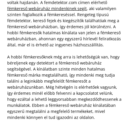
voltak hajdanán. A femdetektor.com címen elérhető
fémkereső webáruház mindenkinek segít
, aki valamilyen
szinten foglalkozik a fémkereséssel. Rengeteg típusú
fémdetektor, kereső fejek és kiegészítők találhatóak meg a
fémkereső webáruházban, így érdemes jól körülnézni. A
hobbi fémkeresők hatalmas kínálata van jelen a fémkereső
webáruházban, ahonnan egy egyszerű hírlevél feliratkozás
által, már el is érhető az ingyenes házhozszállítás.
A hobbi fémkeresőknek még arra is lehetőségük van, hogy
béreljenek egy detektort a fémkereső webáruház
segítségével. A kínálatban szinte minden hatalmas
fémkereső márka megtalálható, így mindenki meg tudja
találni a leginkább megfelelőt fémkeresőt a
webáruházunkban. Még hétvégén is elérhetőek vagyunk,
így érdemes minél előbb felvenni a kapcsolatot velünk,
hogy ezáltal a lehető leggyorsabban megkezdődhessenek a
munkálatok. Ebben a fémkereső webáruház kínálatában
egyszerű megtalálni a megfelelő termékeket, mivel
mindenki könnyen el tud igazodni az oldalon.