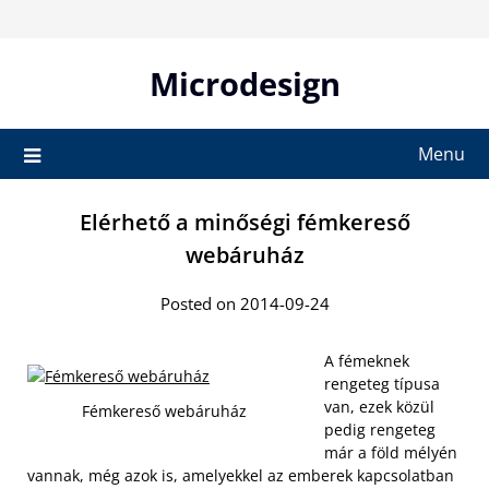
Skip
to
content
Microdesign
Menu
Elérhető a minőségi fémkereső
webáruház
Posted on 2014-09-24
A fémeknek
rengeteg típusa
van, ezek közül
Fémkereső webáruház
pedig rengeteg
már a föld mélyén
vannak, még azok is, amelyekkel az emberek kapcsolatban