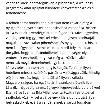
vendégeiknek lehetőségük van a pihenésre, a wellness
programok által nyújtott különféle kényeztetésekre és a
feltöltődésre.
A felnőttbarát hotelekben biztosan nem zavarja meg a
nyugalmat a gyermekek hangoskodása zajongása, hiszen
itt 14 éven aluli vendégeket nem fogadnak. Mivel egyetlen
vendég sem fog gyermekkel érkezni, teljesen átadhatják
magukat a zavartalan pihenésnek és nyugalomnak, hiszen
nem kell figyelni a csemetékre, nem kell folyamatosan
dorgálni, hogy ne dörömböljenek, hanem végre olyan
embernek érezhetik magukat még a szülők is, akik
nemcsak megérdemelnének egy kis csendet és
kényeztetést, hanem ezt meg is kapják.
Tehát az ilyen
hotelben minden szülő és pár álma valósággá válik. Mindig
előjön a kérdés, hogy hol található ilyen szálloda
Magyarországon, ha egyáltalán hazánkban létezik ilyen.
Létezik, mégpedig az ország egyik legnevesebb borvidékén!
Eger városában az Erla Villa hotel tartozik a felnőttbarát
szállodák közé. Mivel a város egyik kis eldugott utcájában
helyezkedik el, ezért a vendégeknek a városi forgalom