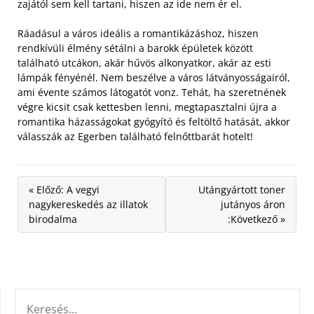
zajától sem kell tartani, hiszen az ide nem ér el.
Ráadásul a város ideális a romantikázáshoz, hiszen
rendkívüli élmény sétálni a barokk épületek között
található utcákon, akár hűvös alkonyatkor, akár az esti
lámpák fényénél. Nem beszélve a város látványosságairól,
ami évente számos látogatót vonz. Tehát, ha szeretnének
végre kicsit csak kettesben lenni, megtapasztalni újra a
romantika házasságokat gyógyító és feltöltő hatását, akkor
válasszák az Egerben található felnőttbarát hotelt!
« Előző: A vegyi
Utángyártott toner
nagykereskedés az illatok
jutányos áron
birodalma
:Következő »
KERESÉS: