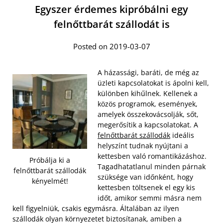
Egyszer érdemes kipróbálni egy
felnőttbarát szállodát is
Posted on 2019-03-07
A házassági, baráti, de még az
üzleti kapcsolatokat is ápolni kell,
különben kihűlnek. Kellenek a
közös programok, események,
amelyek összekovácsolják, sőt,
megerősítik a kapcsolatokat. A
felnőttbarát szállodák
ideális
helyszínt tudnak nyújtani a
kettesben való romantikázáshoz.
Próbálja ki a
Tagadhatatlanul minden párnak
felnőttbarát szállodák
szüksége van időnként, hogy
kényelmét!
kettesben töltsenek el egy kis
időt, amikor semmi másra nem
kell figyelniük, csakis egymásra. Általában az ilyen
szállodák olyan környezetet biztosítanak, amiben a