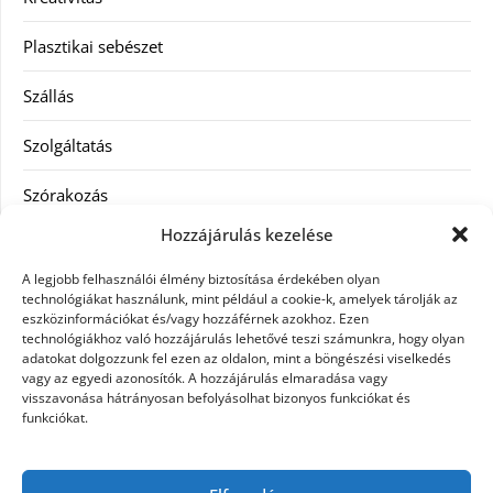
Plasztikai sebészet
Szállás
Szolgáltatás
Szórakozás
Hozzájárulás kezelése
Utazás
A legjobb felhasználói élmény biztosítása érdekében olyan
Vásárlás
technológiákat használunk, mint például a cookie-k, amelyek tárolják az
eszközinformációkat és/vagy hozzáférnek azokhoz. Ezen
technológiákhoz való hozzájárulás lehetővé teszi számunkra, hogy olyan
Víztisztítás
adatokat dolgozzunk fel ezen az oldalon, mint a böngészési viselkedés
vagy az egyedi azonosítók. A hozzájárulás elmaradása vagy
Webáruház
visszavonása hátrányosan befolyásolhat bizonyos funkciókat és
funkciókat.
Címkék