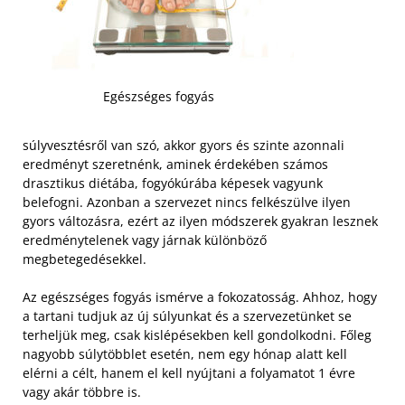
Egészséges fogyás
súlyvesztésről van szó, akkor gyors és szinte azonnali
eredményt szeretnénk, aminek érdekében számos
drasztikus diétába, fogyókúrába képesek vagyunk
belefogni. Azonban a szervezet nincs felkészülve ilyen
gyors változásra, ezért az ilyen módszerek gyakran lesznek
eredménytelenek vagy járnak különböző
megbetegedésekkel.
Az egészséges fogyás ismérve a fokozatosság. Ahhoz, hogy
a tartani tudjuk az új súlyunkat és a szervezetünket se
terheljük meg, csak kislépésekben kell gondolkodni. Főleg
nagyobb súlytöbblet esetén, nem egy hónap alatt kell
elérni a célt, hanem el kell nyújtani a folyamatot 1 évre
vagy akár többre is.