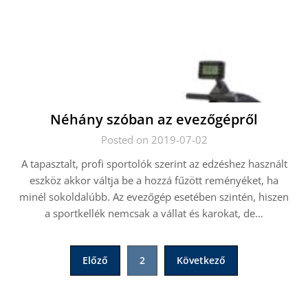
Néhány szóban az evezőgépről
Posted on 2019-07-02
A tapasztalt, profi sportolók szerint az edzéshez használt
eszköz akkor váltja be a hozzá fűzött reményéket, ha
minél sokoldalúbb. Az evezőgép esetében szintén, hiszen
a sportkellék nemcsak a vállat és karokat, de…
Bejegyzések
Előző
2
Következő
lapozása