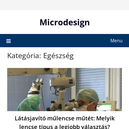
Skip
to
content
Microdesign
Menu
Kategória:
Egészség
Látásjavító műlencse műtét: Melyik
lencse típus a legjobb választás?