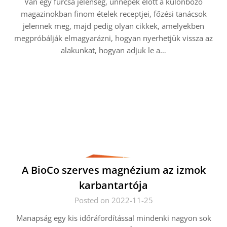
Van egy furcsa jelenség, ünnepek előtt a különböző
magazinokban finom ételek receptjei, főzési tanácsok
jelennek meg, majd pedig olyan cikkek, amelyekben
megpróbálják elmagyarázni, hogyan nyerhetjük vissza az
alakunkat, hogyan adjuk le a…
A BioCo szerves magnézium az izmok
karbantartója
Posted on 2022-11-25
Manapság egy kis időráfordítással mindenki nagyon sok