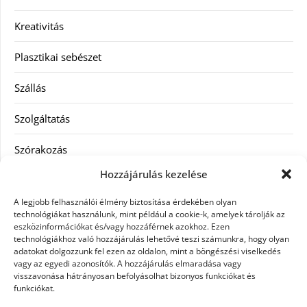
Kreativitás
Plasztikai sebészet
Szállás
Szolgáltatás
Szórakozás
Hozzájárulás kezelése
Utazás
A legjobb felhasználói élmény biztosítása érdekében olyan
Vásárlás
technológiákat használunk, mint például a cookie-k, amelyek tárolják az
eszközinformációkat és/vagy hozzáférnek azokhoz. Ezen
technológiákhoz való hozzájárulás lehetővé teszi számunkra, hogy olyan
Víztisztítás
adatokat dolgozzunk fel ezen az oldalon, mint a böngészési viselkedés
vagy az egyedi azonosítók. A hozzájárulás elmaradása vagy
Webáruház
visszavonása hátrányosan befolyásolhat bizonyos funkciókat és
funkciókat.