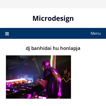
Skip
to
content
Microdesign
Menu
dj banhidai hu honlapja