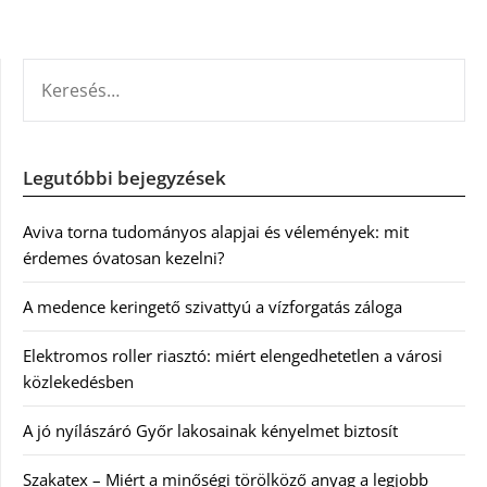
KERESÉS:
Legutóbbi bejegyzések
Aviva torna tudományos alapjai és vélemények: mit
érdemes óvatosan kezelni?
A medence keringető szivattyú a vízforgatás záloga
Elektromos roller riasztó: miért elengedhetetlen a városi
közlekedésben
A jó nyílászáró Győr lakosainak kényelmet biztosít
Szakatex – Miért a minőségi törölköző anyag a legjobb