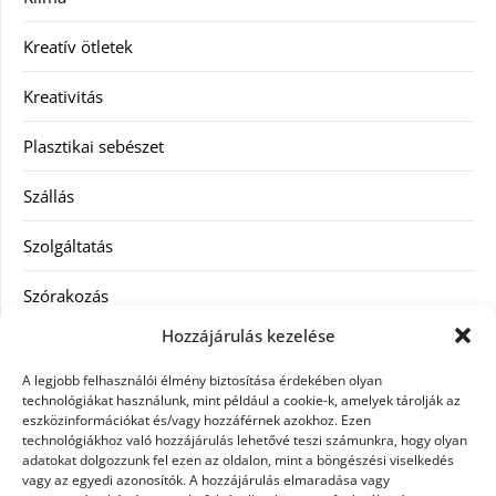
Kreatív ötletek
Kreativitás
Plasztikai sebészet
Szállás
Szolgáltatás
Szórakozás
Hozzájárulás kezelése
Utazás
A legjobb felhasználói élmény biztosítása érdekében olyan
Vásárlás
technológiákat használunk, mint például a cookie-k, amelyek tárolják az
eszközinformációkat és/vagy hozzáférnek azokhoz. Ezen
technológiákhoz való hozzájárulás lehetővé teszi számunkra, hogy olyan
Víztisztítás
adatokat dolgozzunk fel ezen az oldalon, mint a böngészési viselkedés
vagy az egyedi azonosítók. A hozzájárulás elmaradása vagy
Webáruház